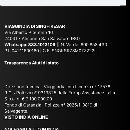
du
ia,
e
di
e
Ne
Va
Ke
am
pal
ra
sar
ich
,
na
. È
VIAGGINDIA DI SINGH KESAR
e
Bh
si
un'
Via Alberto Pitentino 16,
co
uta
(S
ag
24031 - Almenno San Salvatore (BG)
n
n,
ett
en
Whatsapp:
333.1013109
|| N. Verde: 800.858.430
via
Sri
em
P.I. 04211600160 | C.F. SNGKSR78M07Z222U
zia
ggi
La
br
affi
Trasparenza Aiuti di stato
o
nk
e
da
or
a,
20
bil
ga
Bir
25
e e
niz
ma
), è
il
Direzione tecnica : Viaggindia con Licenza n° 17578
zat
nia
sta
R.C. : Polizza n° 9319325 della Europ Assistance Italia
pr
S.p.a. di € 2.100.000,00
o
etc
ta
op
Fondo di Garanzia : Polizza n° 2025/1-0819 di Il
su
è
un’
rie
Salvagente.
mi
un
es
tar
VISTO INDIA ONLINE
su
o
pe
io
ra
str
rie
un
NOLEGGIO AUTO IN INDIA