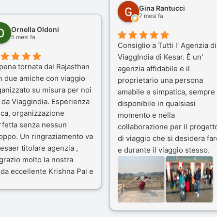
Gina Rantucci
7 mesi fa
Ornella Oldoni
5 mesi fa
Consiglio a Tutti l' Agenzia di
ViaggIndia di Kesar. È un'
pena tornata dal Rajasthan
agenzia affidabile e il
n due amiche con viaggio
proprietario una persona
ganizzato su misura per noi
amabile e simpatica, sempre
 da Viaggindia. Esperienza
disponibile in qualsiasi
ica, organizzazione
momento e nella
rfetta senza nessun
collaborazione per il progett
toppo. Un ringraziamento va
di viaggio che si desidera far
esaer titolare agenzia ,
e durante il viaggio stesso.
grazio molto la nostra
Siamo stati 3 settimane in
da eccellente Krishna Pal e
India a novembre 2025, 5
nostro bravissimo autista
amici e il viaggio alla scoper
ik. Viaggio che sarà’
del Rajasthan e Varanasi è
ficile per me dimenticare
stato bellissimo: grazie alla