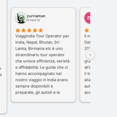
zurriaman
marco felisi
9 mesi fa
10 mesi fa
Viaggindia Tour Operator per
Il nostro viaggio i
India, Nepal, Bhutan, Sri
Delhi e Varanasi 
Lanka, Birmania etc è uno
2025), è stata un
straordinario tour operator
che porteremo ne
che unisce efficienza, serietà
gran parte del me
e affidabilità. Le guide che ci
all’agenzia che h
o
hanno accompagnato nel
il tour con cura e
e
nostro viaggio in India erano
alla nostra guida 
sempre disponibili e
autista che ci ha
preparate, gli autisti e le
accompagnati co
macchine di primo livello, gli
professionalità, g
ta
alberghi sempre molto
passione.
confortevoli. Kesar Singh è un
Ci siamo sentiti ac