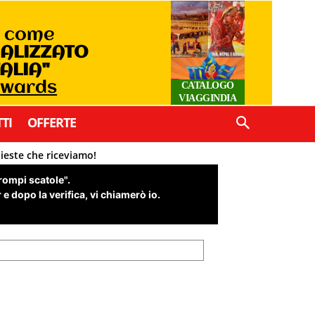
o come
IALIZZATO
TALIA"
Awards
CATALOGO
VIAGGINDIA
TI
OFFERTE
hieste che riceviamo!
"rompi scatole".
e dopo la verifica, vi chiamerò io.