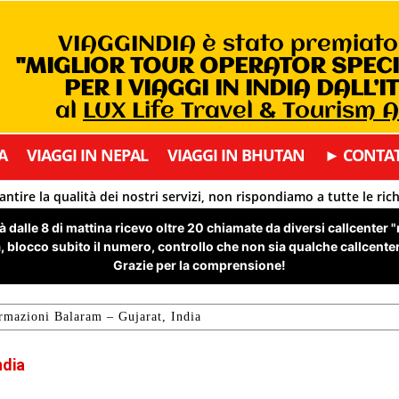
VIAGGINDIA è stato premiat
"MIGLIOR TOUR OPERATOR SPEC
PER I VIAGGI IN INDIA DALL’I
al
LUX Life Travel & Tourism 
A
VIAGGI IN NEPAL
VIAGGI IN BHUTAN
► CONTAT
antire la qualità dei nostri servizi, non rispondiamo a tutte le ric
 dalle 8 di mattina ricevo oltre 20 chiamate da diversi callcenter 
 blocco subito il numero, controllo che non sia qualche callcenter 
Grazie per la comprensione!
rmazioni Balaram – Gujarat, India
ndia