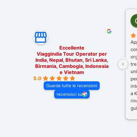
Ap
Eccellente
co
Viaggindia Tour Operator per
or
India, Nepal, Bhutan, Sri Lanka,
tre
Birmania, Cambogia, Indonesia
un
e Vietnam
5.0
pe
Guarda tutte le recensioni
in
a K
recensisci su
rin
gui
il 
Mal
dif