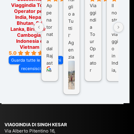
Viaggindia Tour
Ap
Via
Il
gli
Operator per
pe
ggi
no
o a
India, Nepal,
na
ndi
str
Tu
Bhutan, Sri
tor
a
o
tti
Lanka, Birmania,
nat
To
via
Cambogia,
l'
Indonesia e
a
ur
ggi
Ag
Vietnam
dal
Op
o
en
5.0
Raj
er
in
zia
Guarda tutte le recensioni
ast
ato
Ind
di
recensisci su
ha
r
ia,
Via
n
pe
tra
ggI
co
r
De
ndi
n
Ind
lhi
a
du
ia,
e
di
e
Ne
Va
Ke
am
pal
ra
sar
ich
,
na
. È
VIAGGINDIA DI SINGH KESAR
e
Bh
si
un'
Via Alberto Pitentino 16,