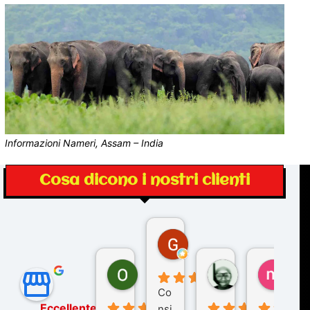
Informazioni Nameri, Assam – India
Cosa dicono i nostri clienti
Gina Rantucci
7 mesi fa
Ornella Oldoni
zurriaman
marc
6 mesi fa
9 mesi fa
10 me
Co
Eccellente
nsi