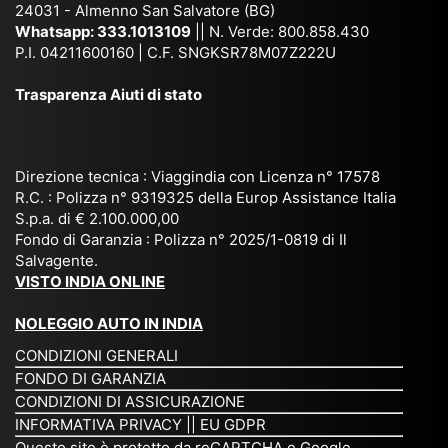
co
uta
(S
ag
24031 - Almenno San Salvatore (BG)
n
n,
ett
en
Whatsapp:
333.1013109
|| N. Verde: 800.858.430
via
Sri
em
P.I. 04211600160 | C.F. SNGKSR78M07Z222U
zia
ggi
La
br
affi
Trasparenza Aiuti di stato
o
nk
e
da
or
a,
20
bil
ga
Bir
25
e e
niz
ma
), è
il
Direzione tecnica : Viaggindia con Licenza n° 17578
zat
nia
sta
R.C. : Polizza n° 9319325 della Europ Assistance Italia
pr
S.p.a. di € 2.100.000,00
o
etc
ta
op
Fondo di Garanzia : Polizza n° 2025/1-0819 di Il
su
è
un’
rie
Salvagente.
mi
un
es
tar
VISTO INDIA ONLINE
su
o
pe
io
ra
str
rie
un
NOLEGGIO AUTO IN INDIA
pe
ao
nz
a
CONDIZIONI GENERALI
r
rdi
a
pe
FONDO DI GARANZIA
noi
na
ch
rs
CONDIZIONI DI ASSICURAZIONE
tre
rio
e
on
INFORMATIVA PRIVACY
||
EU GDPR
da
to
po
a
Questo sito è protetto da reCAPTCHA e Google