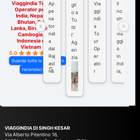
Viaggindia Tour
Ap
Via
Il
gli
Operator per
pe
ggi
no
o a
India, Nepal,
na
ndi
str
Tu
Bhutan, Sri
tor
a
o
tti
Lanka, Birmania,
nat
To
via
Cambogia,
l'
Indonesia e
a
ur
ggi
Ag
Vietnam
dal
Op
o
en
5.0
Raj
er
in
zia
Guarda tutte le recensioni
ast
ato
Ind
di
recensisci su
ha
r
ia,
Via
n
pe
tra
ggI
co
r
De
ndi
n
Ind
lhi
a
du
ia,
e
di
e
Ne
Va
Ke
am
pal
ra
sar
ich
,
na
. È
VIAGGINDIA DI SINGH KESAR
e
Bh
si
un'
Via Alberto Pitentino 16,
co
uta
(S
ag