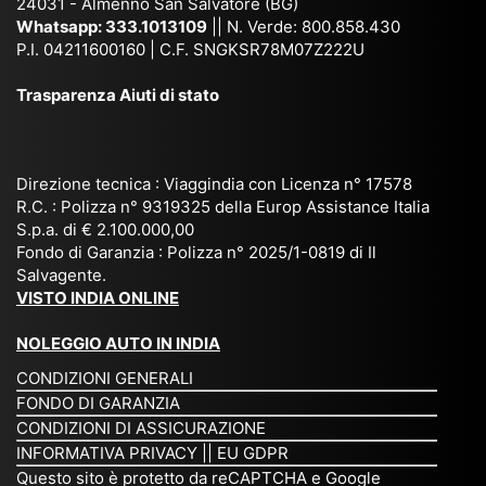
24031 - Almenno San Salvatore (BG)
n
n,
ett
en
Whatsapp:
333.1013109
|| N. Verde: 800.858.430
via
Sri
em
P.I. 04211600160 | C.F. SNGKSR78M07Z222U
zia
ggi
La
br
affi
Trasparenza Aiuti di stato
o
nk
e
da
or
a,
20
bil
ga
Bir
25
e e
niz
ma
), è
il
Direzione tecnica : Viaggindia con Licenza n° 17578
zat
nia
sta
R.C. : Polizza n° 9319325 della Europ Assistance Italia
pr
S.p.a. di € 2.100.000,00
o
etc
ta
op
Fondo di Garanzia : Polizza n° 2025/1-0819 di Il
su
è
un’
rie
Salvagente.
mi
un
es
tar
VISTO INDIA ONLINE
su
o
pe
io
ra
str
rie
un
NOLEGGIO AUTO IN INDIA
pe
ao
nz
a
CONDIZIONI GENERALI
r
rdi
a
pe
FONDO DI GARANZIA
noi
na
ch
rs
CONDIZIONI DI ASSICURAZIONE
tre
rio
e
on
INFORMATIVA PRIVACY
||
EU GDPR
da
to
po
a
Questo sito è protetto da reCAPTCHA e Google