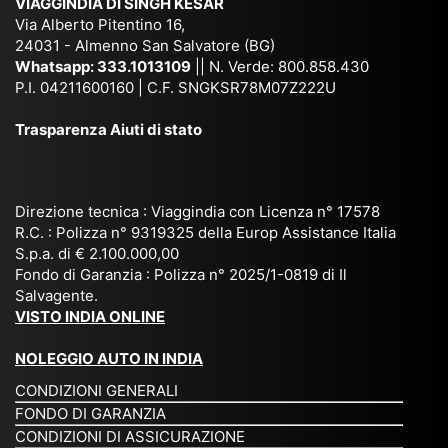
VIAGGINDIA DI SINGH KESAR
e
Bh
si
un'
Via Alberto Pitentino 16,
co
uta
(S
ag
24031 - Almenno San Salvatore (BG)
n
n,
ett
en
Whatsapp:
333.1013109
|| N. Verde: 800.858.430
via
Sri
em
P.I. 04211600160 | C.F. SNGKSR78M07Z222U
zia
ggi
La
br
affi
Trasparenza Aiuti di stato
o
nk
e
da
or
a,
20
bil
ga
Bir
25
e e
niz
ma
), è
il
Direzione tecnica : Viaggindia con Licenza n° 17578
zat
nia
sta
R.C. : Polizza n° 9319325 della Europ Assistance Italia
pr
S.p.a. di € 2.100.000,00
o
etc
ta
op
Fondo di Garanzia : Polizza n° 2025/1-0819 di Il
su
è
un’
rie
Salvagente.
mi
un
es
tar
VISTO INDIA ONLINE
su
o
pe
io
ra
str
rie
un
NOLEGGIO AUTO IN INDIA
pe
ao
nz
a
CONDIZIONI GENERALI
r
rdi
a
pe
FONDO DI GARANZIA
noi
na
ch
rs
CONDIZIONI DI ASSICURAZIONE
tre
rio
e