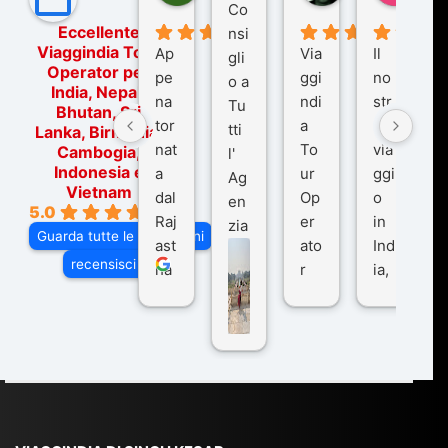
Co
Eccellente
nsi
Viaggindia Tour
Ap
Via
Il
gli
Operator per
pe
ggi
no
o a
India, Nepal,
na
ndi
str
Tu
Bhutan, Sri
tor
a
o
tti
Lanka, Birmania,
nat
To
via
Cambogia,
l'
Indonesia e
a
ur
ggi
Ag
Vietnam
dal
Op
o
en
5.0
Raj
er
in
zia
Guarda tutte le recensioni
ast
ato
Ind
di
recensisci su
ha
r
ia,
Via
n
pe
tra
ggI
co
r
De
ndi
n
Ind
lhi
a
du
ia,
e
di
e
Ne
Va
Ke
am
pal
ra
sar
ich
,
na
. È