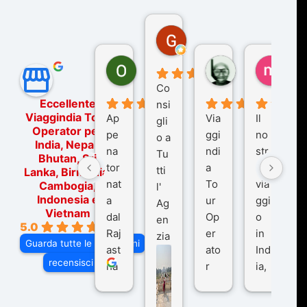
Gina Rantucci
7 mesi fa
Ornella Oldoni
zurriaman
marc
6 mesi fa
9 mesi fa
10 me
Co
Eccellente
nsi
Viaggindia Tour
Ap
Via
Il
gli
Operator per
pe
ggi
no
o a
India, Nepal,
na
ndi
str
Tu
Bhutan, Sri
tor
a
o
tti
Lanka, Birmania,
nat
To
via
Cambogia,
l'
Indonesia e
a
ur
ggi
Ag
Vietnam
dal
Op
o
en
5.0
Raj
er
in
zia
Guarda tutte le recensioni
ast
ato
Ind
di
recensisci su
ha
r
ia,
Via
n
pe
tra
ggI
co
r
De
ndi