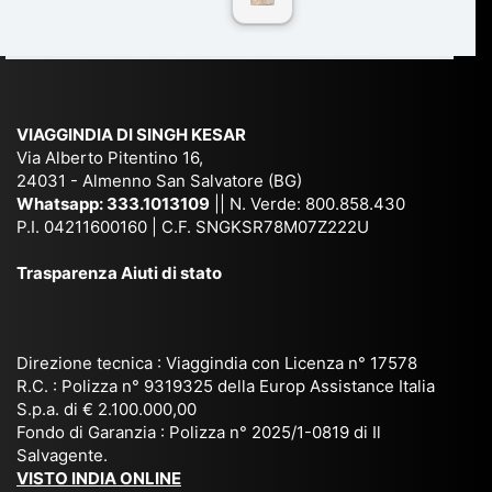
n
Ind
lhi
a
du
ia,
e
di
e
Ne
Va
Ke
am
pal
ra
sar
ich
,
na
. È
VIAGGINDIA DI SINGH KESAR
e
Bh
si
un'
Via Alberto Pitentino 16,
co
uta
(S
ag
24031 - Almenno San Salvatore (BG)
n
n,
ett
en
Whatsapp:
333.1013109
|| N. Verde: 800.858.430
via
Sri
em
P.I. 04211600160 | C.F. SNGKSR78M07Z222U
zia
ggi
La
br
affi
Trasparenza Aiuti di stato
o
nk
e
da
or
a,
20
bil
ga
Bir
25
e e
niz
ma
), è
il
Direzione tecnica : Viaggindia con Licenza n° 17578
zat
nia
sta
R.C. : Polizza n° 9319325 della Europ Assistance Italia
pr
S.p.a. di € 2.100.000,00
o
etc
ta
op
Fondo di Garanzia : Polizza n° 2025/1-0819 di Il
su
è
un’
rie
Salvagente.
mi
un
es
tar
VISTO INDIA ONLINE
su
o
pe