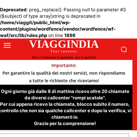
Deprecated
: preg_replace(): Passing null to parameter #3
($subject) of type array|string is deprecated in
/home/viaggit/public_html/wp-
content/plugins/wordfence/vendor/wordfence/wf-
waf/src/lib/rules.php
on line
1896
VIAGGINDIA
Tour operator
Non ci interessa la quantità, ma la qualità!
Importante:
Per garantire la qualità dei nostri servizi, non rispondiamo
a tutte le richieste che riceviamo!
Ogni giorno già dalle 8 di mattina ricevo oltre 20 chiamate
da diversi callcenter "rompi scatole".
Per cui appena ricevo la chiamata, blocco subito il numero,
controllo che non sia qualche callcenter e dopo la verifica, vi
chiamerò io.
Grazie per la comprensione!