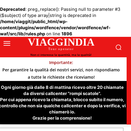
Deprecated
: preg_replace(): Passing null to parameter #3
($subject) of type array|string is deprecated in
/home/viaggit/public_html/wp-
content/plugins/wordfence/vendor/wordfence/wf-
waf/src/lib/rules.php
on line
1896
VIAGGINDIA
Tour operator
Non ci interessa la quantità, ma la qualità!
Importante:
Per garantire la qualità dei nostri servizi, non rispondiamo
a tutte le richieste che riceviamo!
Ogni giorno già dalle 8 di mattina ricevo oltre 20 chiamate
da diversi callcenter "rompi scatole".
Per cui appena ricevo la chiamata, blocco subito il numero,
controllo che non sia qualche callcenter e dopo la verifica, vi
chiamerò io.
Grazie per la comprensione!