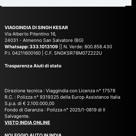
du
ia,
e
di
e
Ne
Va
Ke
am
pal
ra
sar
ich
,
na
. È
VIAGGINDIA DI SINGH KESAR
e
Bh
si
un'
Via Alberto Pitentino 16,
co
uta
(S
ag
24031 - Almenno San Salvatore (BG)
n
n,
ett
en
Whatsapp:
333.1013109
|| N. Verde: 800.858.430
via
Sri
em
P.I. 04211600160 | C.F. SNGKSR78M07Z222U
zia
ggi
La
br
affi
Trasparenza Aiuti di stato
o
nk
e
da
or
a,
20
bil
ga
Bir
25
e e
niz
ma
), è
il
Direzione tecnica : Viaggindia con Licenza n° 17578
zat
nia
sta
R.C. : Polizza n° 9319325 della Europ Assistance Italia
pr
S.p.a. di € 2.100.000,00
o
etc
ta
op
Fondo di Garanzia : Polizza n° 2025/1-0819 di Il
su
è
un’
rie
Salvagente.
mi
un
es
tar
VISTO INDIA ONLINE
su
o
pe
io
ra
str
rie
un
NOLEGGIO AUTO IN INDIA