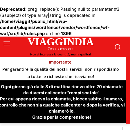
Deprecated
: preg_replace(): Passing null to parameter #3
($subject) of type array|string is deprecated in
/home/viaggit/public_html/wp-
content/plugins/wordfence/vendor/wordfence/wf-
waf/src/lib/rules.php
on line
1896
VIAGGINDIA
Tour operator
Non ci interessa la quantità, ma la qualità!
Importante:
Per garantire la qualità dei nostri servizi, non rispondiamo
a tutte le richieste che riceviamo!
Ogni giorno già dalle 8 di mattina ricevo oltre 20 chiamate
da diversi callcenter "rompi scatole".
Per cui appena ricevo la chiamata, blocco subito il numero,
controllo che non sia qualche callcenter e dopo la verifica, vi
chiamerò io.
Grazie per la comprensione!