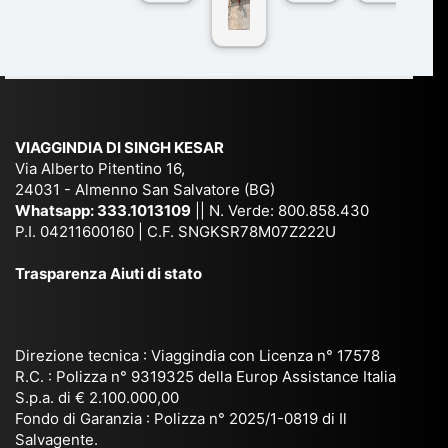
co
r
De
ndi
n
Ind
lhi
a
du
ia,
e
di
e
Ne
Va
Ke
am
pal
ra
sar
ich
,
na
. È
VIAGGINDIA DI SINGH KESAR
e
Bh
si
un'
Via Alberto Pitentino 16,
co
uta
(S
ag
24031 - Almenno San Salvatore (BG)
n
n,
ett
en
Whatsapp:
333.1013109
|| N. Verde: 800.858.430
via
Sri
em
P.I. 04211600160 | C.F. SNGKSR78M07Z222U
zia
ggi
La
br
affi
Trasparenza Aiuti di stato
o
nk
e
da
or
a,
20
bil
ga
Bir
25
e e
niz
ma
), è
il
Direzione tecnica : Viaggindia con Licenza n° 17578
zat
nia
sta
R.C. : Polizza n° 9319325 della Europ Assistance Italia
pr
S.p.a. di € 2.100.000,00
o
etc
ta
op
Fondo di Garanzia : Polizza n° 2025/1-0819 di Il
su
è
un’
rie
Salvagente.
mi
un
es