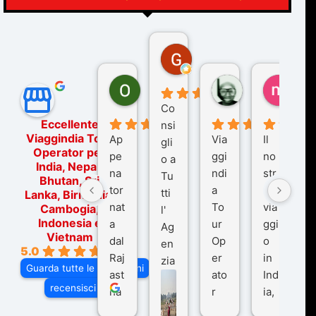
Gina Rantucci
7 mesi fa
Ornella Oldoni
zurriaman
marc
6 mesi fa
9 mesi fa
10 me
Co
Eccellente
nsi
Viaggindia Tour
Ap
Via
Il
gli
Operator per
pe
ggi
no
o a
India, Nepal,
na
ndi
str
Tu
Bhutan, Sri
tor
a
o
tti
Lanka, Birmania,
nat
To
via
Cambogia,
l'
Indonesia e
a
ur
ggi
Ag
Vietnam
dal
Op
o
en
5.0
Raj
er
in
zia
Guarda tutte le recensioni
ast
ato
Ind
di
recensisci su
ha
r
ia,
Via
n
pe
tra
ggI