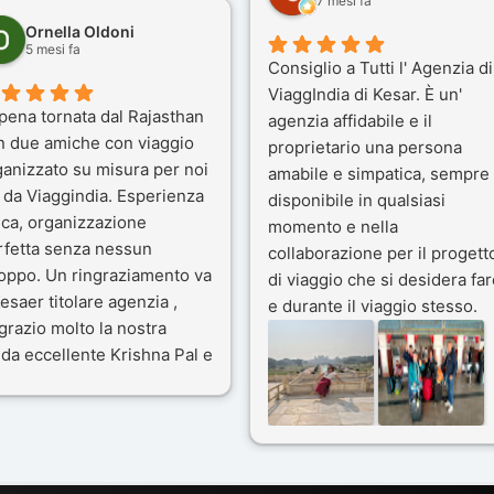
7 mesi fa
Ornella Oldoni
5 mesi fa
Consiglio a Tutti l' Agenzia di
ViaggIndia di Kesar. È un'
pena tornata dal Rajasthan
agenzia affidabile e il
n due amiche con viaggio
proprietario una persona
ganizzato su misura per noi
amabile e simpatica, sempre
 da Viaggindia. Esperienza
disponibile in qualsiasi
ica, organizzazione
momento e nella
rfetta senza nessun
collaborazione per il progett
toppo. Un ringraziamento va
di viaggio che si desidera far
esaer titolare agenzia ,
e durante il viaggio stesso.
grazio molto la nostra
Siamo stati 3 settimane in
da eccellente Krishna Pal e
India a novembre 2025, 5
nostro bravissimo autista
amici e il viaggio alla scoper
ik. Viaggio che sarà’
del Rajasthan e Varanasi è
ficile per me dimenticare
stato bellissimo: grazie alla
 le bellezze viste . Vi
guida a nostra disposizione 
nsiglio questa agenzia
ai servizi dell' Agenzia con