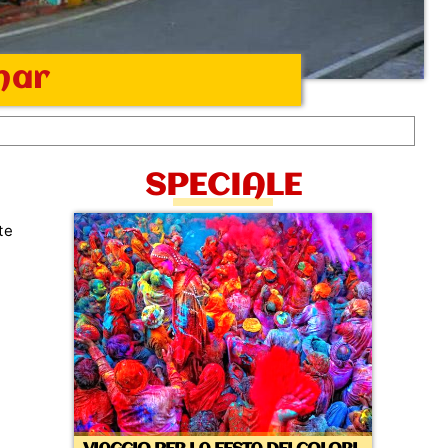
har
SPECIALE
te