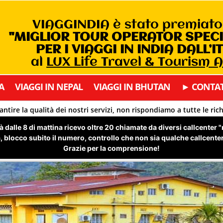
VIAGGINDIA è stato premiat
"MIGLIOR TOUR OPERATOR SPEC
PER I VIAGGI IN INDIA DALL’I
al
LUX Life Travel & Tourism 
A
VIAGGI IN NEPAL
VIAGGI IN BHUTAN
► CONTAT
antire la qualità dei nostri servizi, non rispondiamo a tutte le ric
 dalle 8 di mattina ricevo oltre 20 chiamate da diversi callcenter 
 blocco subito il numero, controllo che non sia qualche callcenter 
Grazie per la comprensione!