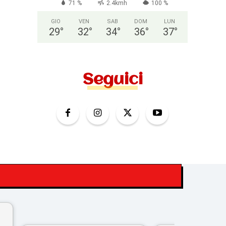
71 %
2.4kmh
100 %
GIO
VEN
SAB
DOM
LUN
29
°
32
°
34
°
36
°
37
°
Seguici