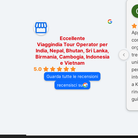
Ap
Eccellente
co
Viaggindia Tour Operator per
or
India, Nepal, Bhutan, Sri Lanka,
tre
Birmania, Cambogia, Indonesia
un
e Vietnam
5.0
pe
Guarda tutte le recensioni
in
a K
recensisci su
rin
gui
il 
Mal
dif
per
co