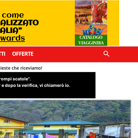
o come
IALIZZATO
TALIA"
Awards
CATALOGO
VIAGGINDIA
TI
OFFERTE
hieste che riceviamo!
"rompi scatole".
e dopo la verifica, vi chiamerò io.