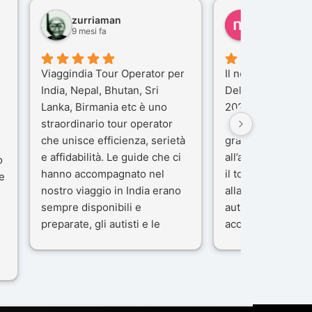
zurriaman
marco felisi
9 mesi fa
10 mesi fa
Viaggindia Tour Operator per
Il nostro viaggio i
India, Nepal, Bhutan, Sri
Delhi e Varanasi 
Lanka, Birmania etc è uno
2025), è stata un
straordinario tour operator
che porteremo ne
che unisce efficienza, serietà
gran parte del me
e affidabilità. Le guide che ci
all’agenzia che h
o
hanno accompagnato nel
il tour con cura e
e
nostro viaggio in India erano
alla nostra guida 
sempre disponibili e
autista che ci ha
preparate, gli autisti e le
accompagnati co
macchine di primo livello, gli
professionalità, g
ta
alberghi sempre molto
passione.
confortevoli. Kesar Singh è un
Ci siamo sentiti ac
organizzatore di altissimo
sicuro fin dal pri
e
livello e di grande
L’organizzazione 