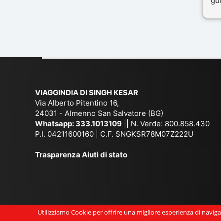
gui
il 
Mal
dif
per
co
VIAGGINDIA DI SINGH KESAR
Via Alberto Pitentino 16,
24031 - Almenno San Salvatore (BG)
Whatsapp:
333.1013109
|| N. Verde: 800.858.430
P.I. 04211600160 | C.F. SNGKSR78M07Z222U
Trasparenza Aiuti di stato
Utilizziamo Cookie per offrire una migliore esperienza di navigaz