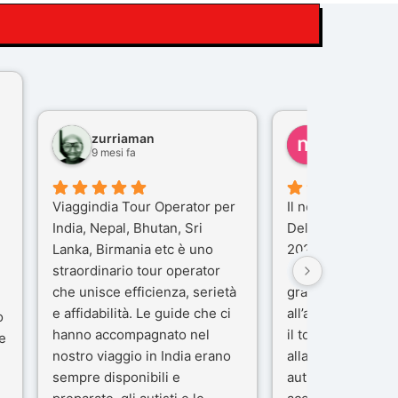
zurriaman
marco felisi
9 mesi fa
10 mesi fa
Viaggindia Tour Operator per
Il nostro viaggio i
India, Nepal, Bhutan, Sri
Delhi e Varanasi 
Lanka, Birmania etc è uno
2025), è stata un
straordinario tour operator
che porteremo ne
che unisce efficienza, serietà
gran parte del me
e affidabilità. Le guide che ci
all’agenzia che h
o
hanno accompagnato nel
il tour con cura e
e
nostro viaggio in India erano
alla nostra guida 
sempre disponibili e
autista che ci ha