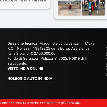
da eccellente Krishna Pal e
India a novembre 2025, 5
nostro bravissimo autista
amici e il viaggio alla scoper
ik. Viaggio che sarà’
del Rajasthan e Varanasi è
ficile per me dimenticare
stato bellissimo: grazie alla
 le bellezze viste . Vi
guida a nostra disposizione 
nsiglio questa agenzia
ai servizi dell' Agenzia con
trattamento super da 5 stelle
per la scelta degli Hotel.
Direzione tecnica : Viaggindia con Licenza n° 17578
Kesar il proprietario dell'
R.C. : Polizza n° 9319325 della Europ Assistance
Agenzia ci ha fatto sognare
Italia S.p.a. di € 2.100.000,00
prima di partire: molto
Fondo di Garanzia : Polizza n° 2025/1-0819 di Il
Salvagente.
empatico e gentile inviando
VISTO INDIA ONLINE
tutto
l' occorrente( dal visto, al
NOLEGGIO AUTO IN INDIA
check-in ) in anticipo e a
sorpresa omaggio di
accoglienza. Davvero una
persona speciale e come
ione e per finalità tecniche. Per saperne di più clicca
QUI
.
prima esperienza si può