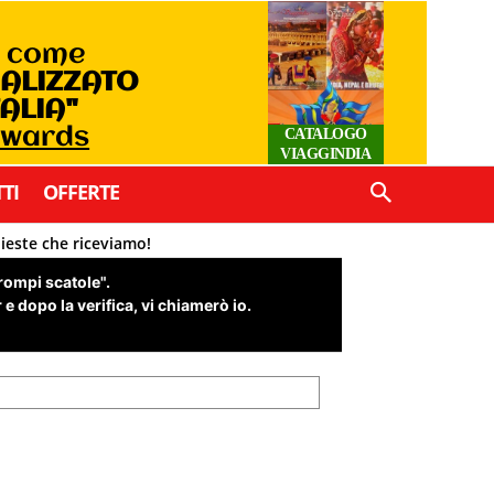
o come
IALIZZATO
TALIA"
Awards
CATALOGO
VIAGGINDIA
TI
OFFERTE
hieste che riceviamo!
"rompi scatole".
e dopo la verifica, vi chiamerò io.