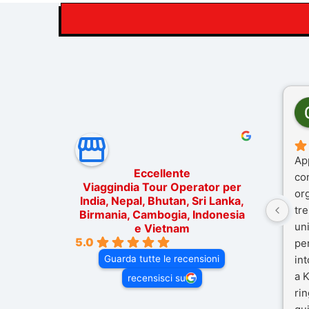
Ap
Eccellente
co
Viaggindia Tour Operator per
or
India, Nepal, Bhutan, Sri Lanka,
tre
Birmania, Cambogia, Indonesia
un
e Vietnam
5.0
pe
Guarda tutte le recensioni
in
a K
recensisci su
rin