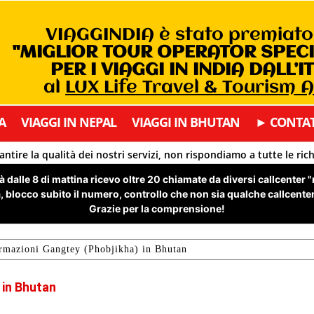
VIAGGINDIA è stato premiat
"MIGLIOR TOUR OPERATOR SPEC
PER I VIAGGI IN INDIA DALL’I
al
LUX Life Travel & Tourism 
A
VIAGGI IN NEPAL
VIAGGI IN BHUTAN
► CONTAT
antire la qualità dei nostri servizi, non rispondiamo a tutte le ric
 dalle 8 di mattina ricevo oltre 20 chiamate da diversi callcenter 
 blocco subito il numero, controllo che non sia qualche callcenter 
Grazie per la comprensione!
rmazioni Gangtey (Phobjikha) in Bhutan
 in Bhutan