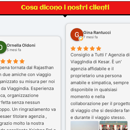
Cosa dicono i nostri clienti
Gina Rantucci
7 mesi fa
Ornella Oldoni
5 mesi fa
Consiglio a Tutti l' Agenzia di
ViaggIndia di Kesar. È un'
pena tornata dal Rajasthan
agenzia affidabile e il
n due amiche con viaggio
proprietario una persona
ganizzato su misura per noi
amabile e simpatica, sempre
 da Viaggindia. Esperienza
disponibile in qualsiasi
ica, organizzazione
momento e nella
rfetta senza nessun
collaborazione per il progett
toppo. Un ringraziamento va
di viaggio che si desidera far
esaer titolare agenzia ,
e durante il viaggio stesso.
grazio molto la nostra
Siamo stati 3 settimane in