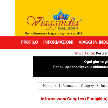
Non ci interessa la quantità, ma la qualità!
PROFILO
INFORMAZIONI
VIAGGI IN INDI
Importante:
Per gar
Ogni giorno già
Per cui appena ricevo la chiamata,
Home
Informazioni Gangtey
Info
Informazioni Gangtey (Phobjikha)