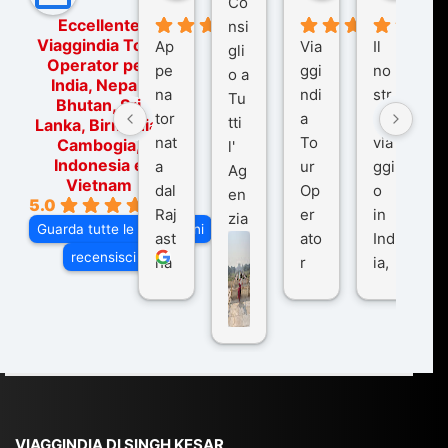
Co
Eccellente
nsi
Viaggindia Tour
Ap
Via
Il
gli
Operator per
pe
ggi
no
o a
India, Nepal,
na
ndi
str
Tu
Bhutan, Sri
tor
a
o
tti
Lanka, Birmania,
nat
To
via
Cambogia,
l'
Indonesia e
a
ur
ggi
Ag
Vietnam
dal
Op
o
en
5.0
Raj
er
in
zia
Guarda tutte le recensioni
ast
ato
Ind
di
recensisci su
ha
r
ia,
Via
n
pe
tra
ggI
co
r
De
ndi
n
Ind
lhi
a
du
ia,
e
di
e
Ne
Va
Ke
am
pal
ra
sar
ich
,
na
. È
VIAGGINDIA DI SINGH KESAR