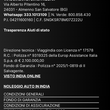
e
Bh
si
un'
Via Alberto Pitentino 16,
co
uta
(S
ag
24031 - Almenno San Salvatore (BG)
n
n,
ett
en
Whatsapp:
333.1013109
|| N. Verde: 800.858.430
via
Sri
em
P.I. 04211600160 | C.F. SNGKSR78M07Z222U
zia
ggi
La
br
affi
Trasparenza Aiuti di stato
o
nk
e
da
or
a,
20
bil
ga
Bir
25
e e
niz
ma
), è
il
Direzione tecnica : Viaggindia con Licenza n° 17578
zat
nia
sta
R.C. : Polizza n° 9319325 della Europ Assistance Italia
pr
S.p.a. di € 2.100.000,00
o
etc
ta
op
Fondo di Garanzia : Polizza n° 2025/1-0819 di Il
su
è
un’
rie
Salvagente.
mi
un
es
tar
VISTO INDIA ONLINE
su
o
pe
io
ra
str
rie
un
NOLEGGIO AUTO IN INDIA
pe
ao
nz
a
CONDIZIONI GENERALI
r
rdi
a
pe
FONDO DI GARANZIA
noi
na
ch
rs
CONDIZIONI DI ASSICURAZIONE
tre
rio
e
on