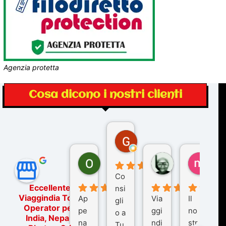
Agenzia protetta
Cosa dicono i nostri clienti
Gina Rantucci
7 mesi fa
Ornella Oldoni
zurriaman
marc
5 mesi fa
9 mesi fa
10 me
Co
Eccellente
nsi
Viaggindia Tour
Ap
Via
Il
gli
Operator per
pe
ggi
no
o a
India, Nepal,
na
ndi
str
Tu