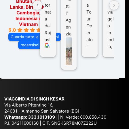
Bhutan, Sri
tor
a
o
tti
Lanka, Birmania,
nat
To
via
Cambogia,
l'
Indonesia e
a
ur
ggi
Ag
Vietnam
dal
Op
o
en
5.0
Raj
er
in
zia
Guarda tutte le recensioni
ast
ato
Ind
di
recensisci su
ha
r
ia,
Via
n
pe
tra
ggI
co
r
De
ndi
n
Ind
lhi
a
du
ia,
e
di
e
Ne
Va
Ke
am
pal
ra
sar
ich
,
na
. È
VIAGGINDIA DI SINGH KESAR
e
Bh
si
un'
Via Alberto Pitentino 16,
co
uta
(S
ag
24031 - Almenno San Salvatore (BG)
n
n,
ett
en
Whatsapp:
333.1013109
|| N. Verde: 800.858.430
via
Sri
em
P.I. 04211600160 | C.F. SNGKSR78M07Z222U
zia