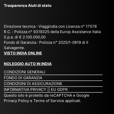
ggi
La
br
affi
Trasparenza Aiuti di stato
o
nk
e
da
or
a,
20
bil
ga
Bir
25
e e
niz
ma
), è
il
Direzione tecnica : Viaggindia con Licenza n° 17578
zat
nia
sta
R.C. : Polizza n° 9319325 della Europ Assistance Italia
pr
S.p.a. di € 2.100.000,00
o
etc
ta
op
Fondo di Garanzia : Polizza n° 2025/1-0819 di Il
su
è
un’
rie
Salvagente.
mi
un
es
tar
VISTO INDIA ONLINE
su
o
pe
io
ra
str
rie
un
NOLEGGIO AUTO IN INDIA
pe
ao
nz
a
CONDIZIONI GENERALI
r
rdi
a
pe
FONDO DI GARANZIA
noi
na
ch
rs
CONDIZIONI DI ASSICURAZIONE
tre
rio
e
on
INFORMATIVA PRIVACY
||
EU GDPR
da
to
po
a
Questo sito è protetto da reCAPTCHA e Google
Via
ur
rte
am
Privacy Policy
e
Terms of Service
applicati.
ggi
op
re
abi
ndi
er
mo
le