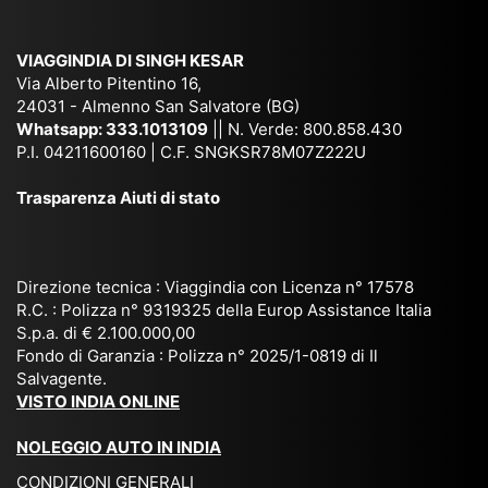
am
pal
ra
sar
ich
,
na
. È
VIAGGINDIA DI SINGH KESAR
e
Bh
si
un'
Via Alberto Pitentino 16,
co
uta
(S
ag
24031 - Almenno San Salvatore (BG)
n
n,
ett
en
Whatsapp:
333.1013109
|| N. Verde: 800.858.430
via
Sri
em
P.I. 04211600160 | C.F. SNGKSR78M07Z222U
zia
ggi
La
br
affi
Trasparenza Aiuti di stato
o
nk
e
da
or
a,
20
bil
ga
Bir
25
e e
niz
ma
), è
il
Direzione tecnica : Viaggindia con Licenza n° 17578
zat
nia
sta
R.C. : Polizza n° 9319325 della Europ Assistance Italia
pr
S.p.a. di € 2.100.000,00
o
etc
ta
op
Fondo di Garanzia : Polizza n° 2025/1-0819 di Il
su
è
un’
rie
Salvagente.
mi
un
es
tar
VISTO INDIA ONLINE
su
o
pe
io
ra
str
rie
un
NOLEGGIO AUTO IN INDIA
pe
ao
nz
a
CONDIZIONI GENERALI