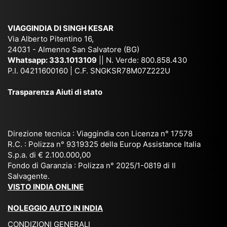
am
pal
ra
sar
ich
,
na
. È
VIAGGINDIA DI SINGH KESAR
e
Bh
si
un'
Via Alberto Pitentino 16,
co
uta
(S
ag
24031 - Almenno San Salvatore (BG)
n
n,
ett
en
Whatsapp:
333.1013109
|| N. Verde: 800.858.430
via
Sri
em
P.I. 04211600160 | C.F. SNGKSR78M07Z222U
zia
ggi
La
br
affi
Trasparenza Aiuti di stato
o
nk
e
da
or
a,
20
bil
ga
Bir
25
e e
niz
ma
), è
il
Direzione tecnica : Viaggindia con Licenza n° 17578
zat
nia
sta
R.C. : Polizza n° 9319325 della Europ Assistance Italia
pr
S.p.a. di € 2.100.000,00
o
etc
ta
op
Fondo di Garanzia : Polizza n° 2025/1-0819 di Il
su
è
un’
rie
Salvagente.
mi
un
es
tar
VISTO INDIA ONLINE
su
o
pe
io
ra
str
rie
un
NOLEGGIO AUTO IN INDIA
pe
ao
nz
a
CONDIZIONI GENERALI