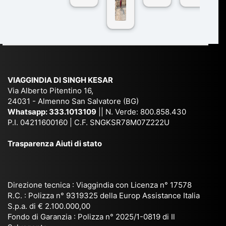
n
pe
tra
ggI
co
r
De
ndi
n
Ind
lhi
a
du
ia,
e
di
e
Ne
Va
Ke
am
pal
ra
sar
ich
,
na
. È
VIAGGINDIA DI SINGH KESAR
e
Bh
si
un'
Via Alberto Pitentino 16,
co
uta
(S
ag
24031 - Almenno San Salvatore (BG)
n
n,
ett
en
Whatsapp:
333.1013109
|| N. Verde: 800.858.430
via
Sri
em
P.I. 04211600160 | C.F. SNGKSR78M07Z222U
zia
ggi
La
br
affi
Trasparenza Aiuti di stato
o
nk
e
da
or
a,
20
bil
ga
Bir
25
e e
niz
ma
), è
il
Direzione tecnica : Viaggindia con Licenza n° 17578
zat
nia
sta
R.C. : Polizza n° 9319325 della Europ Assistance Italia
pr
S.p.a. di € 2.100.000,00
o
etc
ta
op
Fondo di Garanzia : Polizza n° 2025/1-0819 di Il
su
è
un’
rie