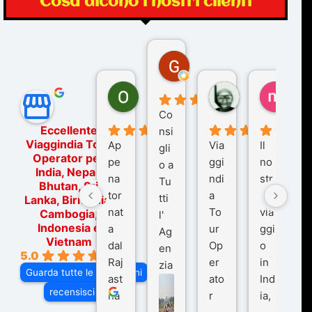
Cosa dicono i nostri clienti
Gina Rantucci
7 mesi fa
Ornella Oldoni
zurriaman
marc
6 mesi fa
9 mesi fa
10 me
Co
Eccellente
nsi
Viaggindia Tour
Ap
Via
Il
gli
Operator per
pe
ggi
no
o a
India, Nepal,
na
ndi
str
Tu
Bhutan, Sri
tor
a
o
tti
Lanka, Birmania,
nat
To
via
Cambogia,
l'
Indonesia e
a
ur
ggi
Ag
Vietnam
dal
Op
o
en
5.0
Raj
er
in
zia
Guarda tutte le recensioni
ast
ato
Ind
di
recensisci su
ha
r
ia,
Via