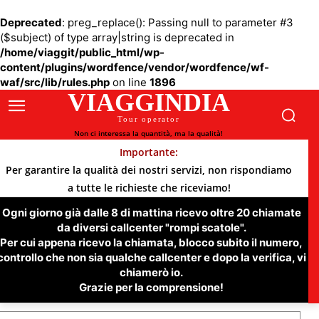
Deprecated
: preg_replace(): Passing null to parameter #3
($subject) of type array|string is deprecated in
/home/viaggit/public_html/wp-
content/plugins/wordfence/vendor/wordfence/wf-
waf/src/lib/rules.php
on line
1896
VIAGGINDIA
Tour operator
Non ci interessa la quantità, ma la qualità!
Importante:
Per garantire la qualità dei nostri servizi, non rispondiamo
a tutte le richieste che riceviamo!
Ogni giorno già dalle 8 di mattina ricevo oltre 20 chiamate
da diversi callcenter "rompi scatole".
Per cui appena ricevo la chiamata, blocco subito il numero,
controllo che non sia qualche callcenter e dopo la verifica, vi
chiamerò io.
Grazie per la comprensione!