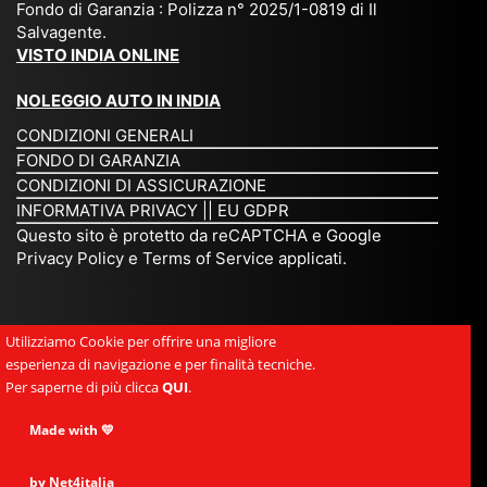
Fondo di Garanzia : Polizza n° 2025/1-0819 di Il
su
è
un’
rie
Salvagente.
mi
un
es
tar
VISTO INDIA ONLINE
su
o
pe
io
ra
str
rie
un
NOLEGGIO AUTO IN INDIA
pe
ao
nz
a
CONDIZIONI GENERALI
r
rdi
a
pe
FONDO DI GARANZIA
noi
na
ch
rs
CONDIZIONI DI ASSICURAZIONE
tre
rio
e
on
INFORMATIVA PRIVACY
||
EU GDPR
da
to
po
a
Questo sito è protetto da reCAPTCHA e Google
Via
ur
rte
am
Privacy Policy
e
Terms of Service
applicati.
ggi
op
re
abi
ndi
er
mo
le
a.
ato
nel
e
Utilizziamo Cookie per offrire una migliore
Es
r
cu
si
esperienza di navigazione e per finalità tecniche.
pe
ch
or
mp
Per saperne di più clicca
QUI
.
rie
e
e.
ati
nz
uni
E
Made with 💛
ca,
a
sc
gr
se
uni
e
an
by Net4italia
mp