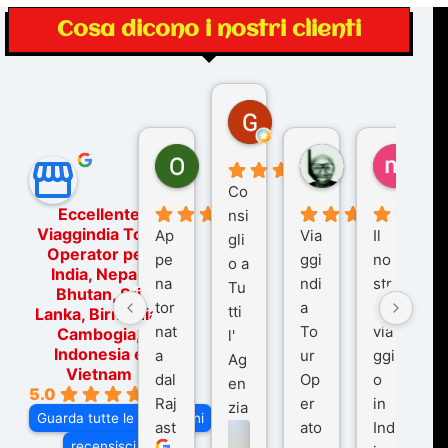
Cosa dicono i nostri clienti
Gina Rantucci
7 mesi fa
Ornella Oldoni
zurriaman
marc
6 mesi fa
9 mesi fa
10 me
Co
Eccellente
nsi
Viaggindia Tour
Ap
Via
Il
gli
Operator per
pe
ggi
no
o a
India, Nepal,
na
ndi
str
Tu
Bhutan, Sri
tor
a
o
tti
Lanka, Birmania,
nat
To
via
Cambogia,
l'
Indonesia e
a
ur
ggi
Ag
Vietnam
dal
Op
o
en
5.0
Raj
er
in
zia
Guarda tutte le recensioni
ast
ato
Ind
di
recensisci su