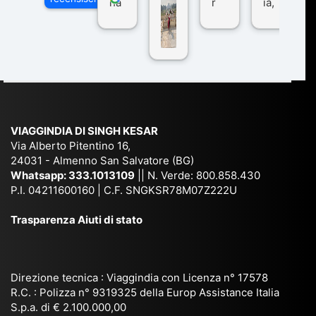
ha
r
ia,
Via
n
pe
tra
ggI
co
r
De
ndi
n
Ind
lhi
a
du
ia,
e
di
e
Ne
Va
Ke
am
pal
ra
sar
ich
,
na
. È
VIAGGINDIA DI SINGH KESAR
e
Bh
si
un'
Via Alberto Pitentino 16,
co
uta
(S
ag
24031 - Almenno San Salvatore (BG)
n
n,
ett
en
Whatsapp:
333.1013109
|| N. Verde: 800.858.430
via
Sri
em
P.I. 04211600160 | C.F. SNGKSR78M07Z222U
zia
ggi
La
br
affi
Trasparenza Aiuti di stato
o
nk
e
da
or
a,
20
bil
ga
Bir
25
e e
niz
ma
), è
il
Direzione tecnica : Viaggindia con Licenza n° 17578
zat
nia
sta
R.C. : Polizza n° 9319325 della Europ Assistance Italia
pr
S.p.a. di € 2.100.000,00
o
etc
ta
op