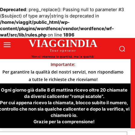
Deprecated
: preg_replace(): Passing null to parameter #3
($subject) of type array|string is deprecated in
/home/viaggit/public_html/wp-
content/plugins/wordfence/vendor/wordfence/wf-
waf/src/lib/rules.php
on line
1896
VIAGGINDIA
Tour operator
Non ci interessa la quantità, ma la qualità!
Importante:
Per garantire la qualità dei nostri servizi, non rispondiamo
a tutte le richieste che riceviamo!
Ogni giorno già dalle 8 di mattina ricevo oltre 20 chiamate
da diversi callcenter "rompi scatole".
Per cui appena ricevo la chiamata, blocco subito il numero,
controllo che non sia qualche callcenter e dopo la verifica, vi
chiamerò io.
Grazie per la comprensione!