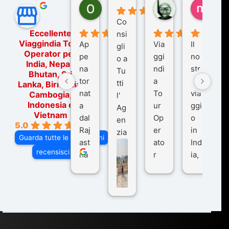
Ornella Oldoni
zurriaman
marc
5 mesi fa
9 mesi fa
10 me
Co
Eccellente
nsi
Viaggindia Tour
Ap
Via
Il
gli
Operator per
pe
ggi
no
o a
India, Nepal,
na
ndi
str
Tu
Bhutan, Sri
tor
a
o
tti
Lanka, Birmania,
nat
To
via
Cambogia,
l'
Indonesia e
a
ur
ggi
Ag
Vietnam
dal
Op
o
en
5.0
Raj
er
in
zia
Guarda tutte le recensioni
ast
ato
Ind
di
recensisci su
ha
r
ia,
Via
n
pe
tra
ggI
co
r
De
ndi
n
Ind
lhi
a
du
ia,
e
di
e
Ne
Va
Ke
am
pal
ra