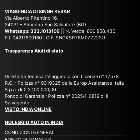
sar
ich
,
na
. È
VIAGGINDIA DI SINGH KESAR
e
Bh
si
un'
Via Alberto Pitentino 16,
co
uta
(S
ag
24031 - Almenno San Salvatore (BG)
n
n,
ett
en
Whatsapp:
333.1013109
|| N. Verde: 800.858.430
via
Sri
em
P.I. 04211600160 | C.F. SNGKSR78M07Z222U
zia
ggi
La
br
affi
Trasparenza Aiuti di stato
o
nk
e
da
or
a,
20
bil
ga
Bir
25
e e
niz
ma
), è
il
Direzione tecnica : Viaggindia con Licenza n° 17578
zat
nia
sta
R.C. : Polizza n° 9319325 della Europ Assistance Italia
pr
S.p.a. di € 2.100.000,00
o
etc
ta
op
Fondo di Garanzia : Polizza n° 2025/1-0819 di Il
su
è
un’
rie
Salvagente.
mi
un
es
tar
VISTO INDIA ONLINE
su
o
pe
io
ra
str
rie
un
NOLEGGIO AUTO IN INDIA
pe
ao
nz
a
CONDIZIONI GENERALI
r
rdi
a
pe
FONDO DI GARANZIA