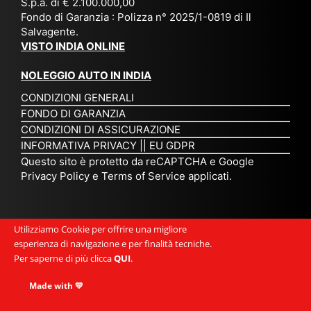
S.p.a. di € 2.100.000,00
o
etc
ta
op
Fondo di Garanzia : Polizza n° 2025/1-0819 di Il
su
è
un’
rie
Salvagente.
mi
un
es
tar
VISTO INDIA ONLINE
su
o
pe
io
ra
str
rie
un
NOLEGGIO AUTO IN INDIA
pe
ao
nz
a
CONDIZIONI GENERALI
r
rdi
a
pe
FONDO DI GARANZIA
noi
na
ch
rs
CONDIZIONI DI ASSICURAZIONE
tre
rio
e
on
INFORMATIVA PRIVACY
||
EU GDPR
da
to
po
a
Questo sito è protetto da reCAPTCHA e Google
Via
ur
rte
am
Privacy Policy
e
Terms of Service
applicati.
ggi
op
re
abi
ndi
er
mo
le
a.
ato
nel
e
Utilizziamo Cookie per offrire una migliore
Es
r
cu
si
esperienza di navigazione e per finalità tecniche.
pe
ch
or
mp
Per saperne di più clicca
QUI
.
rie
e
e.
ati
nz
uni
E
Made with 💛
ca,
a
sc
gr
se