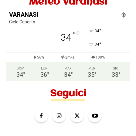
Meteo Varanasi
VARANASI
Cielo Coperto
°
34
°
C
34
°
34
56%
2m/s
100%
DOM
LUN
MAR
MER
GIO
34
°
36
°
34
°
35
°
33
°
Seguici