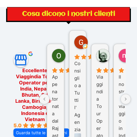
Cosa dicono i nostri clienti
Gina Rantucci
7 mesi fa
Ornella Oldoni
zurriaman
ma
6 mesi fa
9 mesi fa
10
Co
Eccellente
nsi
Viaggindia Tour
Ap
Via
Il
gli
Operator per
pe
ggi
no
o a
India, Nepal,
na
ndi
str
Tu
Bhutan, Sri
tor
a
o
tti
Lanka, Birmania,
nat
To
via
Cambogia,
l'
Indonesia e
a
ur
ggi
Ag
Vietnam
dal
Op
o
en
5.0
Raj
er
in
zia
Guarda tutte le recensioni
ast
ato
Ind
di