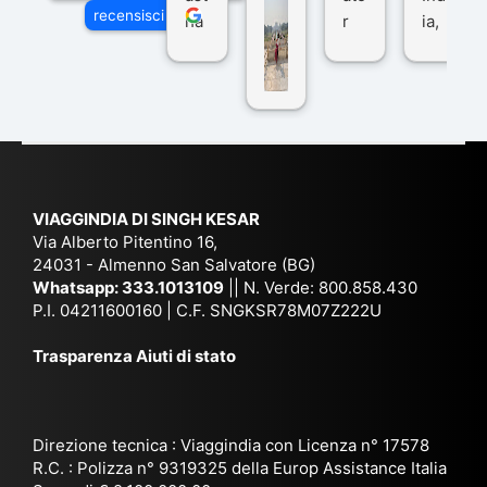
recensisci su
ha
r
ia,
Via
n
pe
tra
ggI
co
r
De
ndi
n
Ind
lhi
a
du
ia,
e
di
e
Ne
Va
Ke
am
pal
ra
sar
ich
,
na
. È
VIAGGINDIA DI SINGH KESAR
e
Bh
si
un'
Via Alberto Pitentino 16,
co
uta
(S
ag
24031 - Almenno San Salvatore (BG)
n
n,
ett
en
Whatsapp:
333.1013109
|| N. Verde: 800.858.430
via
Sri
em
P.I. 04211600160 | C.F. SNGKSR78M07Z222U
zia
ggi
La
br
affi
Trasparenza Aiuti di stato
o
nk
e
da
or
a,
20
bil
ga
Bir
25
e e
niz
ma
), è
il
Direzione tecnica : Viaggindia con Licenza n° 17578
zat
nia
sta
R.C. : Polizza n° 9319325 della Europ Assistance Italia
pr