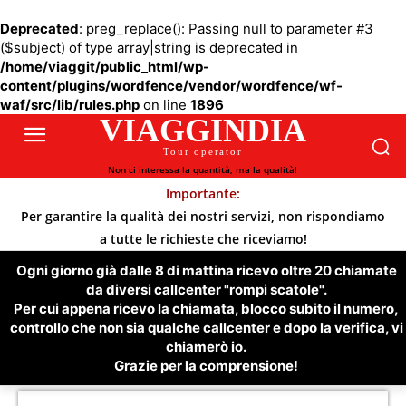
Deprecated
: preg_replace(): Passing null to parameter #3
($subject) of type array|string is deprecated in
/home/viaggit/public_html/wp-
content/plugins/wordfence/vendor/wordfence/wf-
waf/src/lib/rules.php
on line
1896
VIAGGINDIA
Tour operator
Non ci interessa la quantità, ma la qualità!
Importante:
Per garantire la qualità dei nostri servizi, non rispondiamo
a tutte le richieste che riceviamo!
Ogni giorno già dalle 8 di mattina ricevo oltre 20 chiamate
da diversi callcenter "rompi scatole".
Per cui appena ricevo la chiamata, blocco subito il numero,
controllo che non sia qualche callcenter e dopo la verifica, vi
chiamerò io.
Grazie per la comprensione!