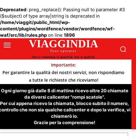
Deprecated
: preg_replace(): Passing null to parameter #3
($subject) of type array|string is deprecated in
/home/viaggit/public_html/wp-
content/plugins/wordfence/vendor/wordfence/wf-
waf/src/lib/rules.php
on line
1896
VIAGGINDIA
Tour operator
Non ci interessa la quantità, ma la qualità!
Importante:
Per garantire la qualità dei nostri servizi, non rispondiamo
a tutte le richieste che riceviamo!
Ogni giorno già dalle 8 di mattina ricevo oltre 20 chiamate
da diversi callcenter "rompi scatole".
Per cui appena ricevo la chiamata, blocco subito il numero,
controllo che non sia qualche callcenter e dopo la verifica, vi
chiamerò io.
Grazie per la comprensione!