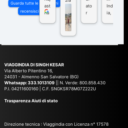
zia
Guarda tutte le recensioni
ast
ato
Ind
di
recensisci su
ha
r
ia,
Via
n
pe
tra
ggI
co
r
De
ndi
n
Ind
lhi
a
du
ia,
e
di
e
Ne
Va
Ke
am
pal
ra
sar
ich
,
na
. È
VIAGGINDIA DI SINGH KESAR
e
Bh
si
un'
Via Alberto Pitentino 16,
co
uta
(S
ag
24031 - Almenno San Salvatore (BG)
n
n,
ett
en
Whatsapp:
333.1013109
|| N. Verde: 800.858.430
via
Sri
em
P.I. 04211600160 | C.F. SNGKSR78M07Z222U
zia
ggi
La
br
affi
Trasparenza Aiuti di stato
o
nk
e
da
or
a,
20
bil
ga
Bir
25
e e
niz
ma
), è
il
Direzione tecnica : Viaggindia con Licenza n° 17578