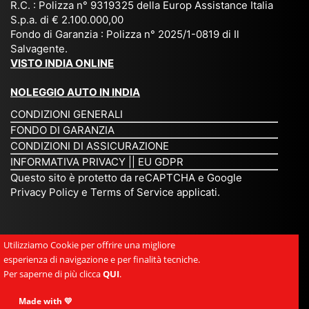
zat
nia
sta
R.C. : Polizza n° 9319325 della Europ Assistance Italia
pr
S.p.a. di € 2.100.000,00
o
etc
ta
op
Fondo di Garanzia : Polizza n° 2025/1-0819 di Il
su
è
un’
rie
Salvagente.
mi
un
es
tar
VISTO INDIA ONLINE
su
o
pe
io
ra
str
rie
un
NOLEGGIO AUTO IN INDIA
pe
ao
nz
a
CONDIZIONI GENERALI
r
rdi
a
pe
FONDO DI GARANZIA
noi
na
ch
rs
CONDIZIONI DI ASSICURAZIONE
tre
rio
e
on
INFORMATIVA PRIVACY
||
EU GDPR
da
to
po
a
Questo sito è protetto da reCAPTCHA e Google
Via
ur
rte
am
Privacy Policy
e
Terms of Service
applicati.
ggi
op
re
abi
ndi
er
mo
le
a.
ato
nel
e
Utilizziamo Cookie per offrire una migliore
Es
r
cu
si
esperienza di navigazione e per finalità tecniche.
pe
ch
or
mp
Per saperne di più clicca
QUI
.
rie
e
e.
ati
nz
uni
E
Made with 💛
ca,