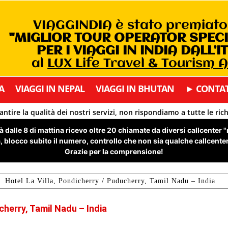
VIAGGINDIA è stato premiat
"MIGLIOR TOUR OPERATOR SPEC
PER I VIAGGI IN INDIA DALL’I
al
LUX Life Travel & Tourism 
A
VIAGGI IN NEPAL
VIAGGI IN BHUTAN
► CONTAT
antire la qualità dei nostri servizi, non rispondiamo a tutte le ric
 dalle 8 di mattina ricevo oltre 20 chiamate da diversi callcenter 
 blocco subito il numero, controllo che non sia qualche callcenter 
Grazie per la comprensione!
Hotel La Villa, Pondicherry / Puducherry, Tamil Nadu – India
cherry, Tamil Nadu – India