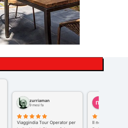
zurriaman
marco felisi
9 mesi fa
10 mesi fa
Viaggindia Tour Operator per
Il nostro viaggio i