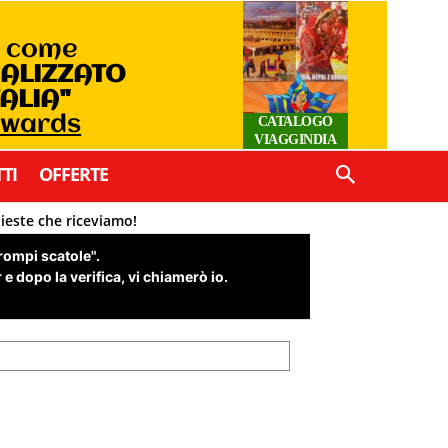
o come
IALIZZATO
TALIA"
Awards
CATALOGO
VIAGGINDIA
TI
OFFERTE
hieste che riceviamo!
"rompi scatole".
e dopo la verifica, vi chiamerò io.