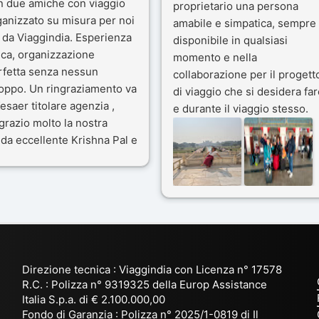
n due amiche con viaggio
proprietario una persona
ganizzato su misura per noi
amabile e simpatica, sempre
 da Viaggindia. Esperienza
disponibile in qualsiasi
ica, organizzazione
momento e nella
rfetta senza nessun
collaborazione per il progett
toppo. Un ringraziamento va
di viaggio che si desidera far
esaer titolare agenzia ,
e durante il viaggio stesso.
grazio molto la nostra
Siamo stati 3 settimane in
da eccellente Krishna Pal e
India a novembre 2025, 5
nostro bravissimo autista
amici e il viaggio alla scoper
ik. Viaggio che sarà’
del Rajasthan e Varanasi è
ficile per me dimenticare
stato bellissimo: grazie alla
 le bellezze viste . Vi
guida a nostra disposizione 
nsiglio questa agenzia
ai servizi dell' Agenzia con
trattamento super da 5 stelle
per la scelta degli Hotel.
Direzione tecnica : Viaggindia con Licenza n° 17578
Kesar il proprietario dell'
R.C. : Polizza n° 9319325 della Europ Assistance
Agenzia ci ha fatto sognare
Italia S.p.a. di € 2.100.000,00
prima di partire: molto
Fondo di Garanzia : Polizza n° 2025/1-0819 di Il