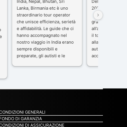
India, Nepal, Bhutan, Sri
Delhi e Varanasi 
Lanka, Birmania etc è uno
2025), è stata un
straordinario tour operator
che porteremo ne
che unisce efficienza, serietà
gran parte del me
e affidabilità. Le guide che ci
all’agenzia che h
o
hanno accompagnato nel
il tour con cura e
e
nostro viaggio in India erano
alla nostra guida 
sempre disponibili e
autista che ci ha
preparate, gli autisti e le
accompagnati co
macchine di primo livello, gli
professionalità, g
ta
alberghi sempre molto
passione.
confortevoli. Kesar Singh è un
Ci siamo sentiti ac
organizzatore di altissimo
sicuro fin dal pri
e
livello e di grande
L’organizzazione 
disponibilità, pensa a tutto in
impeccabile: ogni
maniera efficiente anche nei
ben pensata, ogni
minimi particolari.
curato, e ogni m
CONDIZIONI GENERALI
Consigliatissimo!
qualcosa di speci
FONDO DI GARANZIA
non è stata solo 
CONDIZIONI DI ASSICURAZIONE