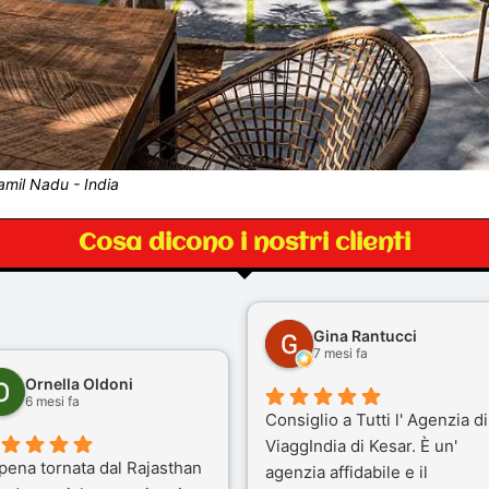
amil Nadu - India
Cosa dicono i nostri clienti
Gina Rantucci
7 mesi fa
Ornella Oldoni
6 mesi fa
Consiglio a Tutti l' Agenzia di
ViaggIndia di Kesar. È un'
pena tornata dal Rajasthan
agenzia affidabile e il