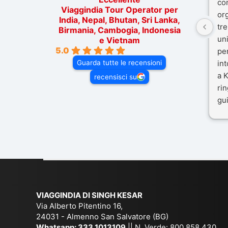
co
Viaggindia Tour Operator per
or
India, Nepal, Bhutan, Sri Lanka,
tre
Birmania, Cambogia, Indonesia
un
e Vietnam
5.0
pe
Guarda tutte le recensioni
in
a K
recensisci su
rin
gui
il 
Mal
dif
per
co
VIAGGINDIA DI SINGH KESAR
Via Alberto Pitentino 16,
24031 - Almenno San Salvatore (BG)
Whatsapp:
333.1013109
|| N. Verde: 800.858.430