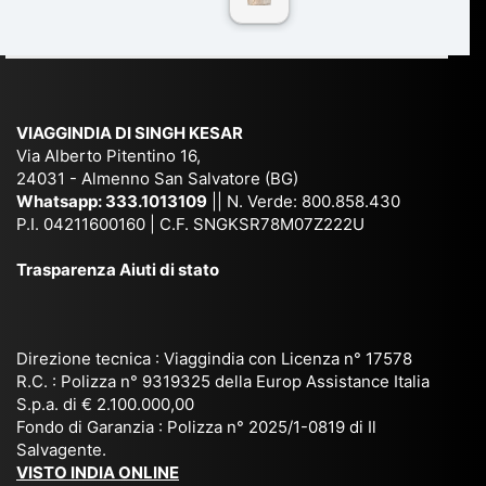
n
Ind
lhi
a
du
ia,
e
di
e
Ne
Va
Ke
am
pal
ra
sar
ich
,
na
. È
VIAGGINDIA DI SINGH KESAR
e
Bh
si
un'
Via Alberto Pitentino 16,
co
uta
(S
ag
24031 - Almenno San Salvatore (BG)
n
n,
ett
en
Whatsapp:
333.1013109
|| N. Verde: 800.858.430
via
Sri
em
P.I. 04211600160 | C.F. SNGKSR78M07Z222U
zia
ggi
La
br
affi
Trasparenza Aiuti di stato
o
nk
e
da
or
a,
20
bil
ga
Bir
25
e e
niz
ma
), è
il
Direzione tecnica : Viaggindia con Licenza n° 17578
zat
nia
sta
R.C. : Polizza n° 9319325 della Europ Assistance Italia
pr
S.p.a. di € 2.100.000,00
o
etc
ta
op
Fondo di Garanzia : Polizza n° 2025/1-0819 di Il
su
è
un’
rie
Salvagente.
mi
un
es
tar
VISTO INDIA ONLINE
su
o
pe