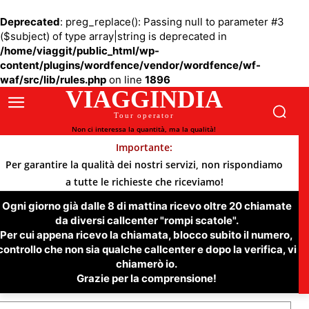
Deprecated
: preg_replace(): Passing null to parameter #3
($subject) of type array|string is deprecated in
/home/viaggit/public_html/wp-
content/plugins/wordfence/vendor/wordfence/wf-
waf/src/lib/rules.php
on line
1896
VIAGGINDIA
Tour operator
Non ci interessa la quantità, ma la qualità!
Importante:
Per garantire la qualità dei nostri servizi, non rispondiamo
a tutte le richieste che riceviamo!
Ogni giorno già dalle 8 di mattina ricevo oltre 20 chiamate
da diversi callcenter "rompi scatole".
Per cui appena ricevo la chiamata, blocco subito il numero,
controllo che non sia qualche callcenter e dopo la verifica, vi
chiamerò io.
Grazie per la comprensione!