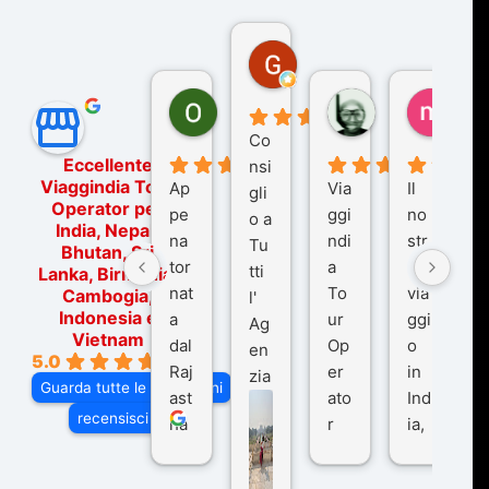
Gina Rantucci
7 mesi fa
Ornella Oldoni
zurriaman
marc
6 mesi fa
9 mesi fa
10 me
Co
Eccellente
nsi
Viaggindia Tour
Ap
Via
Il
gli
Operator per
pe
ggi
no
o a
India, Nepal,
na
ndi
str
Tu
Bhutan, Sri
tor
a
o
tti
Lanka, Birmania,
nat
To
via
Cambogia,
l'
Indonesia e
a
ur
ggi
Ag
Vietnam
dal
Op
o
en
5.0
Raj
er
in
zia
Guarda tutte le recensioni
ast
ato
Ind
di
recensisci su
ha
r
ia,
Via
n
pe
tra
ggI
co
r
De
ndi