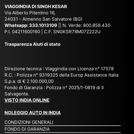
ich
,
na
. È
VIAGGINDIA DI SINGH KESAR
e
Bh
si
un'
Via Alberto Pitentino 16,
co
uta
(S
ag
24031 - Almenno San Salvatore (BG)
n
n,
ett
en
Whatsapp:
333.1013109
|| N. Verde: 800.858.430
via
Sri
em
P.I. 04211600160 | C.F. SNGKSR78M07Z222U
zia
ggi
La
br
affi
Trasparenza Aiuti di stato
o
nk
e
da
or
a,
20
bil
ga
Bir
25
e e
niz
ma
), è
il
Direzione tecnica : Viaggindia con Licenza n° 17578
zat
nia
sta
R.C. : Polizza n° 9319325 della Europ Assistance Italia
pr
S.p.a. di € 2.100.000,00
o
etc
ta
op
Fondo di Garanzia : Polizza n° 2025/1-0819 di Il
su
è
un’
rie
Salvagente.
mi
un
es
tar
VISTO INDIA ONLINE
su
o
pe
io
ra
str
rie
un
NOLEGGIO AUTO IN INDIA
pe
ao
nz
a
CONDIZIONI GENERALI
r
rdi
a
pe
FONDO DI GARANZIA
noi
na
ch
rs