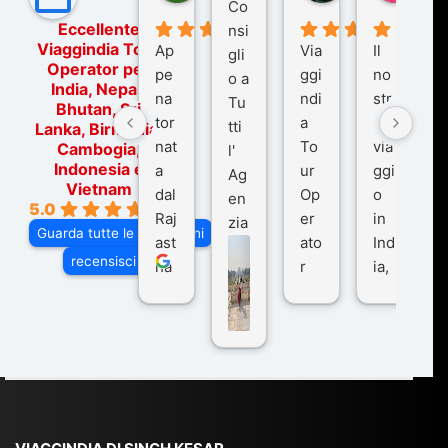
Co
Eccellente
nsi
Viaggindia Tour
Ap
Via
Il
gli
Operator per
pe
ggi
no
o a
India, Nepal,
na
ndi
str
Tu
Bhutan, Sri
tor
a
o
tti
Lanka, Birmania,
nat
To
via
Cambogia,
l'
Indonesia e
a
ur
ggi
Ag
Vietnam
dal
Op
o
en
5.0
Raj
er
in
zia
Guarda tutte le recensioni
ast
ato
Ind
di
recensisci su
ha
r
ia,
Via
n
pe
tra
ggI
co
r
De
ndi
n
Ind
lhi
a
du
ia,
e
di
e
Ne
Va
Ke
am
pal
ra
sar
ich
,
na
. È