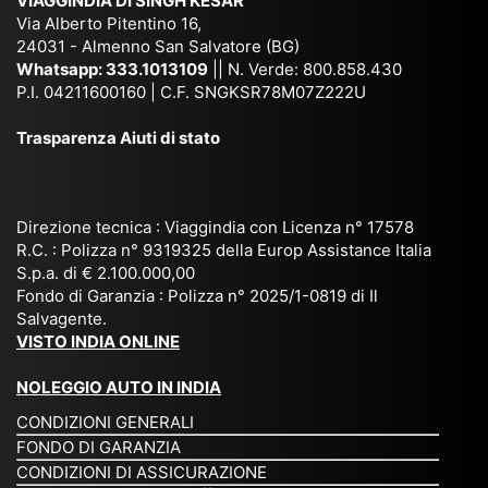
VIAGGINDIA DI SINGH KESAR
e
Bh
si
un'
Via Alberto Pitentino 16,
co
uta
(S
ag
24031 - Almenno San Salvatore (BG)
n
n,
ett
en
Whatsapp:
333.1013109
|| N. Verde: 800.858.430
via
Sri
em
P.I. 04211600160 | C.F. SNGKSR78M07Z222U
zia
ggi
La
br
affi
Trasparenza Aiuti di stato
o
nk
e
da
or
a,
20
bil
ga
Bir
25
e e
niz
ma
), è
il
Direzione tecnica : Viaggindia con Licenza n° 17578
zat
nia
sta
R.C. : Polizza n° 9319325 della Europ Assistance Italia
pr
S.p.a. di € 2.100.000,00
o
etc
ta
op
Fondo di Garanzia : Polizza n° 2025/1-0819 di Il
su
è
un’
rie
Salvagente.
mi
un
es
tar
VISTO INDIA ONLINE
su
o
pe
io
ra
str
rie
un
NOLEGGIO AUTO IN INDIA
pe
ao
nz
a
CONDIZIONI GENERALI
r
rdi
a
pe
FONDO DI GARANZIA
noi
na
ch
rs
CONDIZIONI DI ASSICURAZIONE
tre
rio
e
on