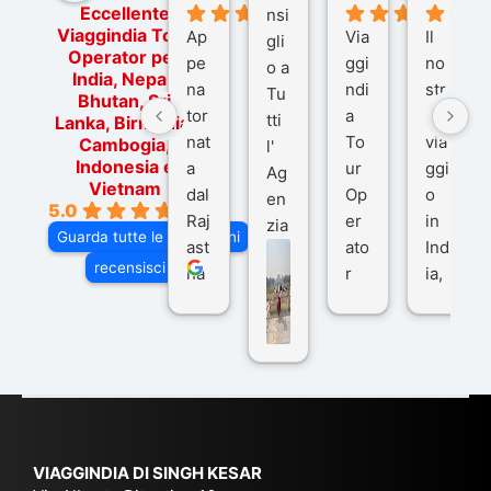
Eccellente
nsi
Viaggindia Tour
Ap
Via
Il
gli
Operator per
pe
ggi
no
o a
India, Nepal,
na
ndi
str
Tu
Bhutan, Sri
tor
a
o
tti
Lanka, Birmania,
nat
To
via
Cambogia,
l'
Indonesia e
a
ur
ggi
Ag
Vietnam
dal
Op
o
en
5.0
Raj
er
in
zia
Guarda tutte le recensioni
ast
ato
Ind
di
recensisci su
ha
r
ia,
Via
n
pe
tra
ggI
co
r
De
ndi
n
Ind
lhi
a
du
ia,
e
di
e
Ne
Va
Ke
am
pal
ra
sar
ich
,
na
. È
VIAGGINDIA DI SINGH KESAR
e
Bh
si
un'