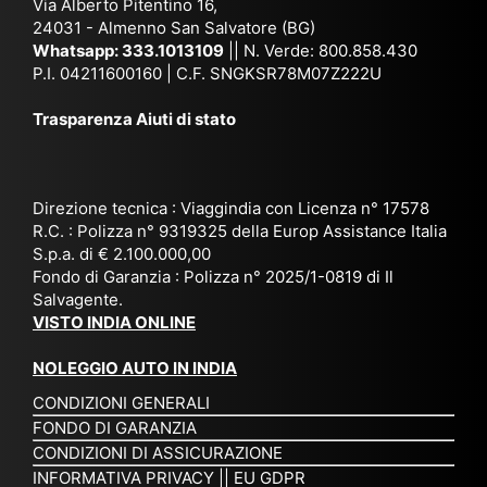
Via Alberto Pitentino 16,
co
uta
(S
ag
24031 - Almenno San Salvatore (BG)
n
n,
ett
en
Whatsapp:
333.1013109
|| N. Verde: 800.858.430
via
Sri
em
P.I. 04211600160 | C.F. SNGKSR78M07Z222U
zia
ggi
La
br
affi
Trasparenza Aiuti di stato
o
nk
e
da
or
a,
20
bil
ga
Bir
25
e e
niz
ma
), è
il
Direzione tecnica : Viaggindia con Licenza n° 17578
zat
nia
sta
R.C. : Polizza n° 9319325 della Europ Assistance Italia
pr
S.p.a. di € 2.100.000,00
o
etc
ta
op
Fondo di Garanzia : Polizza n° 2025/1-0819 di Il
su
è
un’
rie
Salvagente.
mi
un
es
tar
VISTO INDIA ONLINE
su
o
pe
io
ra
str
rie
un
NOLEGGIO AUTO IN INDIA
pe
ao
nz
a
CONDIZIONI GENERALI
r
rdi
a
pe
FONDO DI GARANZIA
noi
na
ch
rs
CONDIZIONI DI ASSICURAZIONE
tre
rio
e
on
INFORMATIVA PRIVACY
||
EU GDPR