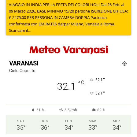
VIAGGIO IN INDIA PER LA FESTA DEI COLORI HOLI Dal 26 Feb. al
09 Marzo 2026, BASE MINIMO 15/20 persone ISCRIZIONE CHIUSA:
€ 2475,00 PER PERSONA IN CAMERA DOPPIA Partenza
confermata con EMIRATES da/per Milano, Venezia e Roma.
Scaricare il...
Meteo Varanasi
VARANASI
Cielo Coperto
°
32.1
°
C
32.1
°
32.1
61 %
5.5kmh
89 %
SAB
DOM
LUN
MAR
MER
35
°
36
°
34
°
33
°
34
°