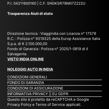
via
Sri
em
P.I. 04211600160 | C.F. SNGKSR78M07Z222U
zia
ggi
La
br
affi
Trasparenza Aiuti di stato
o
nk
e
da
or
a,
20
bil
ga
Bir
25
e e
niz
ma
), è
il
Direzione tecnica : Viaggindia con Licenza n° 17578
zat
nia
sta
R.C. : Polizza n° 9319325 della Europ Assistance Italia
pr
S.p.a. di € 2.100.000,00
o
etc
ta
op
Fondo di Garanzia : Polizza n° 2025/1-0819 di Il
su
è
un’
rie
Salvagente.
mi
un
es
tar
VISTO INDIA ONLINE
su
o
pe
io
ra
str
rie
un
NOLEGGIO AUTO IN INDIA
pe
ao
nz
a
CONDIZIONI GENERALI
r
rdi
a
pe
FONDO DI GARANZIA
noi
na
ch
rs
CONDIZIONI DI ASSICURAZIONE
tre
rio
e
on
INFORMATIVA PRIVACY
||
EU GDPR
da
to
po
a
Questo sito è protetto da reCAPTCHA e Google
Via
ur
rte
am
Privacy Policy
e
Terms of Service
applicati.
ggi
op
re
abi