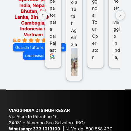
pe
ggi
no
o a
India, Nepal,
na
ndi
str
Tu
Bhutan, Sri
tor
a
o
tti
Lanka, Birmania,
nat
To
via
Cambogia,
l'
Indonesia e
a
ur
ggi
Ag
Vietnam
dal
Op
o
en
5.0
Raj
er
in
zia
Guarda tutte le recensioni
ast
ato
Ind
di
recensisci su
ha
r
ia,
Via
n
pe
tra
ggI
co
r
De
ndi
n
Ind
lhi
a
du
ia,
e
di
e
Ne
Va
Ke
am
pal
ra
sar
ich
,
na
. È
VIAGGINDIA DI SINGH KESAR
e
Bh
si
un'
Via Alberto Pitentino 16,
co
uta
(S
ag
24031 - Almenno San Salvatore (BG)
n
n,
ett
en
Whatsapp:
333.1013109
|| N. Verde: 800.858.430