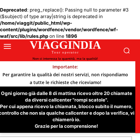
Deprecated
: preg_replace(): Passing null to parameter #3
($subject) of type array|string is deprecated in
/home/viaggit/public_html/wp-
content/plugins/wordfence/vendor/wordfence/wf-
waf/src/lib/rules.php
on line
1896
VIAGGINDIA
Tour operator
Non ci interessa la quantità, ma la qualità!
Importante:
Per garantire la qualità dei nostri servizi, non rispondiamo
a tutte le richieste che riceviamo!
Ogni giorno già dalle 8 di mattina ricevo oltre 20 chiamate
da diversi callcenter "rompi scatole".
Per cui appena ricevo la chiamata, blocco subito il numero,
controllo che non sia qualche callcenter e dopo la verifica, vi
chiamerò io.
Grazie per la comprensione!