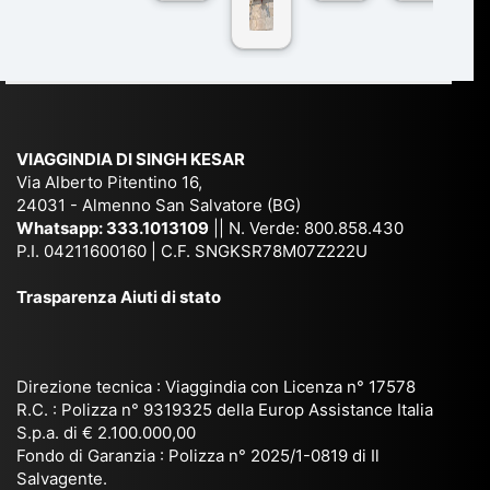
co
r
De
ndi
n
Ind
lhi
a
du
ia,
e
di
e
Ne
Va
Ke
am
pal
ra
sar
ich
,
na
. È
VIAGGINDIA DI SINGH KESAR
e
Bh
si
un'
Via Alberto Pitentino 16,
co
uta
(S
ag
24031 - Almenno San Salvatore (BG)
n
n,
ett
en
Whatsapp:
333.1013109
|| N. Verde: 800.858.430
via
Sri
em
P.I. 04211600160 | C.F. SNGKSR78M07Z222U
zia
ggi
La
br
affi
Trasparenza Aiuti di stato
o
nk
e
da
or
a,
20
bil
ga
Bir
25
e e
niz
ma
), è
il
Direzione tecnica : Viaggindia con Licenza n° 17578
zat
nia
sta
R.C. : Polizza n° 9319325 della Europ Assistance Italia
pr
S.p.a. di € 2.100.000,00
o
etc
ta
op
Fondo di Garanzia : Polizza n° 2025/1-0819 di Il
su
è
un’
rie
Salvagente.
mi
un
es
tar