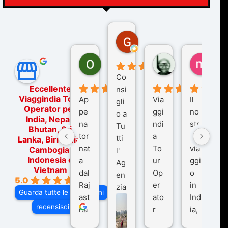
Gina Rantucci
7 mesi fa
Ornella Oldoni
zurriaman
marc
6 mesi fa
9 mesi fa
10 me
Co
Eccellente
nsi
Viaggindia Tour
Ap
Via
Il
gli
Operator per
pe
ggi
no
o a
India, Nepal,
na
ndi
str
Tu
Bhutan, Sri
tor
a
o
tti
Lanka, Birmania,
nat
To
via
Cambogia,
l'
Indonesia e
a
ur
ggi
Ag
Vietnam
dal
Op
o
en
5.0
Raj
er
in
zia
Guarda tutte le recensioni
ast
ato
Ind
di
recensisci su
ha
r
ia,
Via
n
pe
tra
ggI