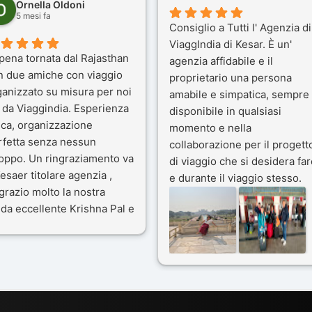
Ornella Oldoni
5 mesi fa
Consiglio a Tutti l' Agenzia di
ViaggIndia di Kesar. È un'
pena tornata dal Rajasthan
agenzia affidabile e il
n due amiche con viaggio
proprietario una persona
ganizzato su misura per noi
amabile e simpatica, sempre
 da Viaggindia. Esperienza
disponibile in qualsiasi
ica, organizzazione
momento e nella
rfetta senza nessun
collaborazione per il progett
toppo. Un ringraziamento va
di viaggio che si desidera far
esaer titolare agenzia ,
e durante il viaggio stesso.
grazio molto la nostra
Siamo stati 3 settimane in
da eccellente Krishna Pal e
India a novembre 2025, 5
nostro bravissimo autista
amici e il viaggio alla scoper
ik. Viaggio che sarà’
del Rajasthan e Varanasi è
ficile per me dimenticare
stato bellissimo: grazie alla
 le bellezze viste . Vi
guida a nostra disposizione 
nsiglio questa agenzia
ai servizi dell' Agenzia con
trattamento super da 5 stelle