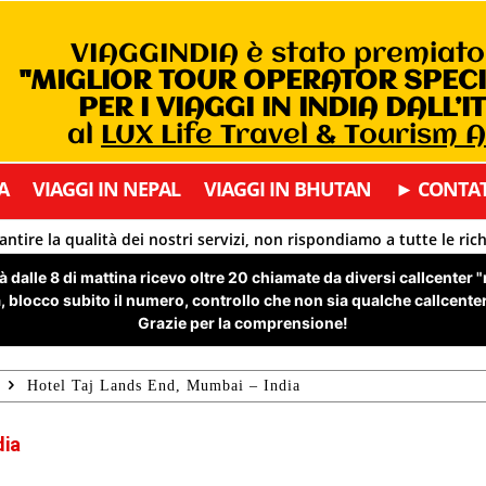
VIAGGINDIA è stato premiat
"MIGLIOR TOUR OPERATOR SPEC
PER I VIAGGI IN INDIA DALL’I
al
LUX Life Travel & Tourism 
A
VIAGGI IN NEPAL
VIAGGI IN BHUTAN
► CONTAT
antire la qualità dei nostri servizi, non rispondiamo a tutte le ric
 dalle 8 di mattina ricevo oltre 20 chiamate da diversi callcenter 
 blocco subito il numero, controllo che non sia qualche callcenter 
Grazie per la comprensione!
Hotel Taj Lands End, Mumbai – India
dia