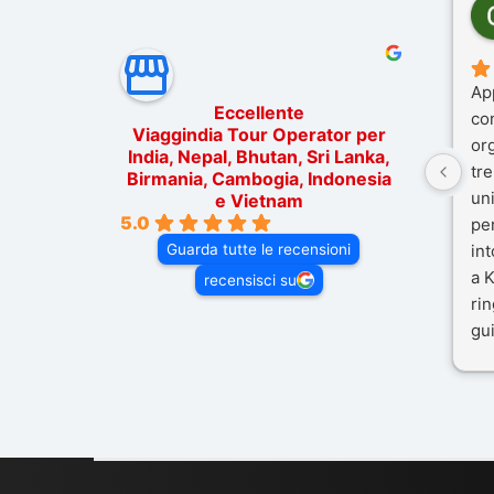
Ap
Eccellente
co
Viaggindia Tour Operator per
or
India, Nepal, Bhutan, Sri Lanka,
tre
Birmania, Cambogia, Indonesia
un
e Vietnam
5.0
pe
Guarda tutte le recensioni
in
a K
recensisci su
rin
gui
il 
Mal
dif
per
co