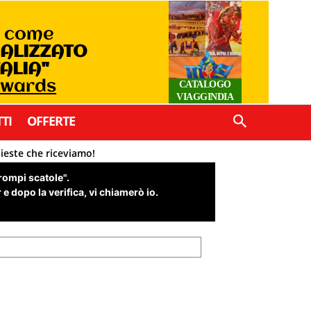
o come
IALIZZATO
TALIA"
Awards
CATALOGO
VIAGGINDIA
TI
OFFERTE
hieste che riceviamo!
"rompi scatole".
e dopo la verifica, vi chiamerò io.