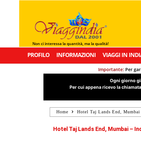
Non ci interessa la quantità, ma la qualità!
PROFILO
INFORMAZIONI
VIAGGI IN INDI
Importante:
Per gar
Ogni giorno già
Per cui appena ricevo la chiamata,
Home
Hotel Taj Lands End, Mumbai
Hotel Taj Lands End, Mumbai – In