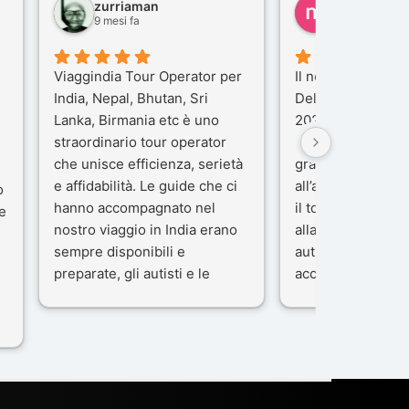
zurriaman
marco felisi
9 mesi fa
10 mesi fa
Viaggindia Tour Operator per
Il nostro viaggio i
India, Nepal, Bhutan, Sri
Delhi e Varanasi 
Lanka, Birmania etc è uno
2025), è stata un
straordinario tour operator
che porteremo ne
che unisce efficienza, serietà
gran parte del me
e affidabilità. Le guide che ci
all’agenzia che h
o
hanno accompagnato nel
il tour con cura e
e
nostro viaggio in India erano
alla nostra guida 
sempre disponibili e
autista che ci ha
preparate, gli autisti e le
accompagnati co
macchine di primo livello, gli
professionalità, g
ta
alberghi sempre molto
passione.
confortevoli. Kesar Singh è un
Ci siamo sentiti ac
organizzatore di altissimo
sicuro fin dal pri
e
livello e di grande
L’organizzazione 
disponibilità, pensa a tutto in
impeccabile: ogni