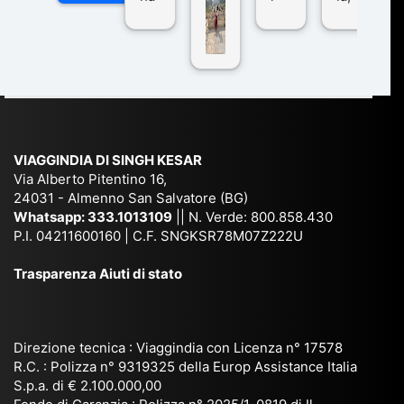
n
pe
tra
ggI
co
r
De
ndi
n
Ind
lhi
a
du
ia,
e
di
e
Ne
Va
Ke
am
pal
ra
sar
ich
,
na
. È
VIAGGINDIA DI SINGH KESAR
e
Bh
si
un'
Via Alberto Pitentino 16,
co
uta
(S
ag
24031 - Almenno San Salvatore (BG)
n
n,
ett
en
Whatsapp:
333.1013109
|| N. Verde: 800.858.430
via
Sri
em
P.I. 04211600160 | C.F. SNGKSR78M07Z222U
zia
ggi
La
br
affi
Trasparenza Aiuti di stato
o
nk
e
da
or
a,
20
bil
ga
Bir
25
e e
niz
ma
), è
il
Direzione tecnica : Viaggindia con Licenza n° 17578
zat
nia
sta
R.C. : Polizza n° 9319325 della Europ Assistance Italia
pr
S.p.a. di € 2.100.000,00
o
etc
ta
op