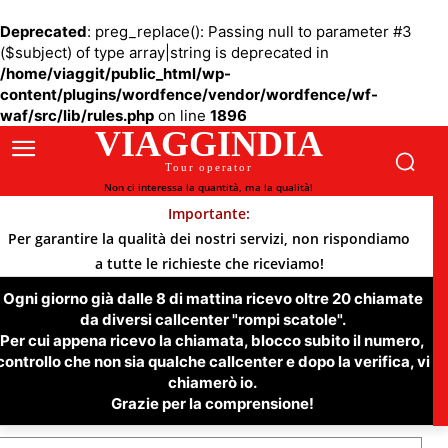
Deprecated
: preg_replace(): Passing null to parameter #3
($subject) of type array|string is deprecated in
/home/viaggit/public_html/wp-
content/plugins/wordfence/vendor/wordfence/wf-
waf/src/lib/rules.php
on line
1896
VIAGGINDIA
Tour operator
Non ci interessa la quantità, ma la qualità!
Importante:
Per garantire la qualità dei nostri servizi, non rispondiamo
a tutte le richieste che riceviamo!
Ogni giorno già dalle 8 di mattina ricevo oltre 20 chiamate
da diversi callcenter "rompi scatole".
Per cui appena ricevo la chiamata, blocco subito il numero,
controllo che non sia qualche callcenter e dopo la verifica, vi
chiamerò io.
Grazie per la comprensione!