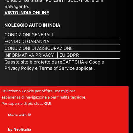
Fondo di Garanzia : Polizza n° 2025/1-0819 di Il
su
è
un’
rie
Salvagente.
mi
un
es
tar
VISTO INDIA ONLINE
su
o
pe
io
ra
str
rie
un
NOLEGGIO AUTO IN INDIA
pe
ao
nz
a
CONDIZIONI GENERALI
r
rdi
a
pe
FONDO DI GARANZIA
noi
na
ch
rs
CONDIZIONI DI ASSICURAZIONE
tre
rio
e
on
INFORMATIVA PRIVACY
||
EU GDPR
da
to
po
a
Questo sito è protetto da reCAPTCHA e Google
Via
ur
rte
am
Privacy Policy
e
Terms of Service
applicati.
ggi
op
re
abi
ndi
er
mo
le
a.
ato
nel
e
Utilizziamo Cookie per offrire una migliore
Es
r
cu
si
esperienza di navigazione e per finalità tecniche.
pe
ch
or
mp
Per saperne di più clicca
QUI
.
rie
e
e.
ati
nz
uni
E
Made with 💛
ca,
a
sc
gr
se
uni
e
an
by Net4italia
mp