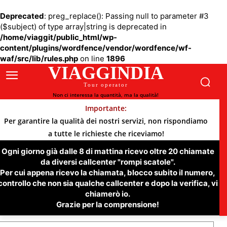
Deprecated
: preg_replace(): Passing null to parameter #3
($subject) of type array|string is deprecated in
/home/viaggit/public_html/wp-
content/plugins/wordfence/vendor/wordfence/wf-
waf/src/lib/rules.php
on line
1896
VIAGGINDIA
Tour operator
Non ci interessa la quantità, ma la qualità!
Importante:
Per garantire la qualità dei nostri servizi, non rispondiamo
a tutte le richieste che riceviamo!
Ogni giorno già dalle 8 di mattina ricevo oltre 20 chiamate
da diversi callcenter "rompi scatole".
Per cui appena ricevo la chiamata, blocco subito il numero,
controllo che non sia qualche callcenter e dopo la verifica, vi
chiamerò io.
Grazie per la comprensione!