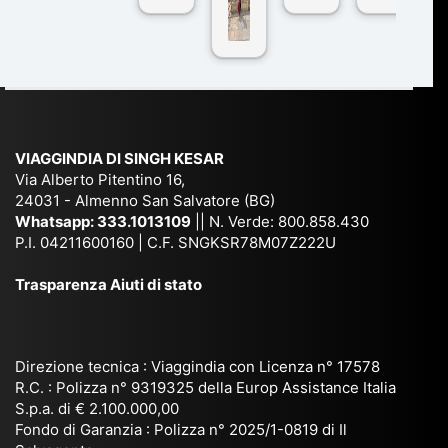
n
pe
tra
ggI
co
r
De
ndi
n
Ind
lhi
a
du
ia,
e
di
e
Ne
Va
Ke
am
pal
ra
sar
ich
,
na
. È
VIAGGINDIA DI SINGH KESAR
e
Bh
si
un'
Via Alberto Pitentino 16,
co
uta
(S
ag
24031 - Almenno San Salvatore (BG)
n
n,
ett
en
Whatsapp:
333.1013109
|| N. Verde: 800.858.430
via
Sri
em
P.I. 04211600160 | C.F. SNGKSR78M07Z222U
zia
ggi
La
br
affi
Trasparenza Aiuti di stato
o
nk
e
da
or
a,
20
bil
ga
Bir
25
e e
niz
ma
), è
il
Direzione tecnica : Viaggindia con Licenza n° 17578
zat
nia
sta
R.C. : Polizza n° 9319325 della Europ Assistance Italia
pr
S.p.a. di € 2.100.000,00
o
etc
ta
op
Fondo di Garanzia : Polizza n° 2025/1-0819 di Il
su
è
un’
rie