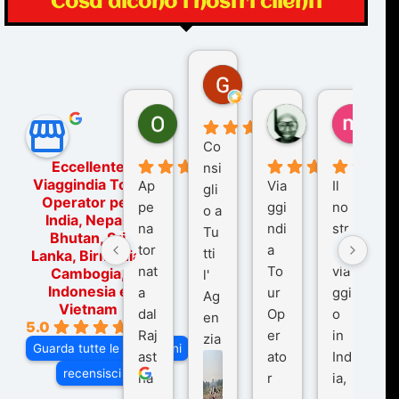
Cosa dicono i nostri clienti
Gina Rantucci
7 mesi fa
Ornella Oldoni
zurriaman
marc
6 mesi fa
9 mesi fa
10 me
Co
Eccellente
nsi
Viaggindia Tour
Ap
Via
Il
gli
Operator per
pe
ggi
no
o a
India, Nepal,
na
ndi
str
Tu
Bhutan, Sri
tor
a
o
tti
Lanka, Birmania,
nat
To
via
Cambogia,
l'
Indonesia e
a
ur
ggi
Ag
Vietnam
dal
Op
o
en
5.0
Raj
er
in
zia
Guarda tutte le recensioni
ast
ato
Ind
di
recensisci su
ha
r
ia,
Via