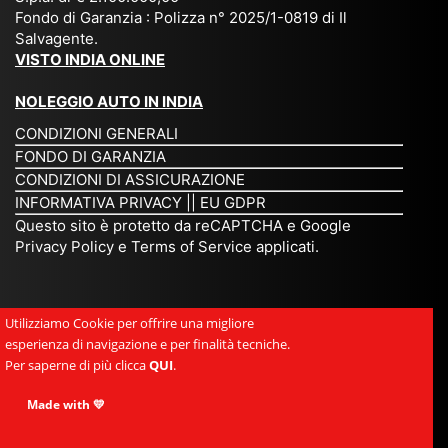
op
Fondo di Garanzia : Polizza n° 2025/1-0819 di Il
su
è
un’
rie
Salvagente.
mi
un
es
tar
VISTO INDIA ONLINE
su
o
pe
io
ra
str
rie
un
NOLEGGIO AUTO IN INDIA
pe
ao
nz
a
CONDIZIONI GENERALI
r
rdi
a
pe
FONDO DI GARANZIA
noi
na
ch
rs
CONDIZIONI DI ASSICURAZIONE
tre
rio
e
on
INFORMATIVA PRIVACY
||
EU GDPR
da
to
po
a
Questo sito è protetto da reCAPTCHA e Google
Via
ur
rte
am
Privacy Policy
e
Terms of Service
applicati.
ggi
op
re
abi
ndi
er
mo
le
a.
ato
nel
e
Utilizziamo Cookie per offrire una migliore
Es
r
cu
si
esperienza di navigazione e per finalità tecniche.
pe
ch
or
mp
Per saperne di più clicca
QUI
.
rie
e
e.
ati
nz
uni
E
Made with 💛
ca,
a
sc
gr
se