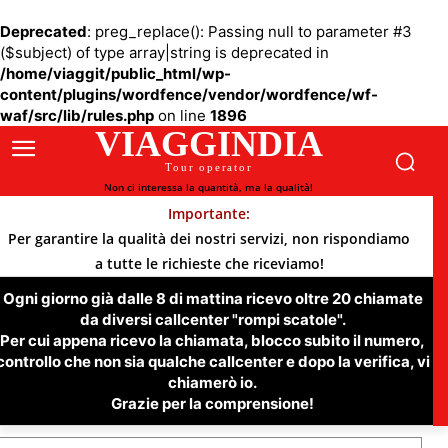
Deprecated
: preg_replace(): Passing null to parameter #3
($subject) of type array|string is deprecated in
/home/viaggit/public_html/wp-
content/plugins/wordfence/vendor/wordfence/wf-
waf/src/lib/rules.php
on line
1896
VIAGGINDIA
Tour operator
Non ci interessa la quantità, ma la qualità!
Importante:
Per garantire la qualità dei nostri servizi, non rispondiamo
a tutte le richieste che riceviamo!
Ogni giorno già dalle 8 di mattina ricevo oltre 20 chiamate
da diversi callcenter "rompi scatole".
Per cui appena ricevo la chiamata, blocco subito il numero,
controllo che non sia qualche callcenter e dopo la verifica, vi
chiamerò io.
Grazie per la comprensione!