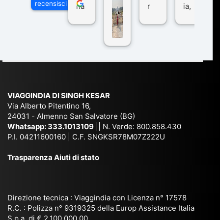
recensisci su
ha
r
ia,
Via
n
pe
tra
ggI
co
r
De
ndi
n
Ind
lhi
a
du
ia,
e
di
e
Ne
Va
Ke
am
pal
ra
sar
ich
,
na
. È
VIAGGINDIA DI SINGH KESAR
e
Bh
si
un'
Via Alberto Pitentino 16,
co
uta
(S
ag
24031 - Almenno San Salvatore (BG)
n
n,
ett
en
Whatsapp:
333.1013109
|| N. Verde: 800.858.430
via
Sri
em
P.I. 04211600160 | C.F. SNGKSR78M07Z222U
zia
ggi
La
br
affi
Trasparenza Aiuti di stato
o
nk
e
da
or
a,
20
bil
ga
Bir
25
e e
niz
ma
), è
il
Direzione tecnica : Viaggindia con Licenza n° 17578
zat
nia
sta
R.C. : Polizza n° 9319325 della Europ Assistance Italia
pr
S.p.a. di € 2.100.000,00
o
etc
ta