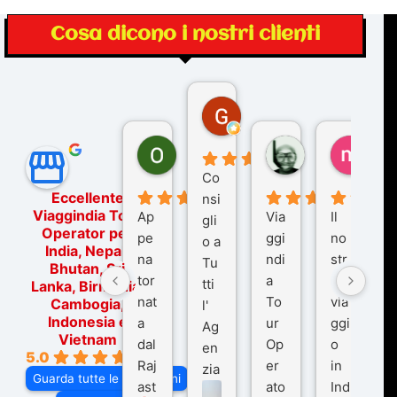
Cosa dicono i nostri clienti
Gina Rantucci
7 mesi fa
Ornella Oldoni
zurriaman
marc
6 mesi fa
9 mesi fa
10 me
Co
Eccellente
nsi
Viaggindia Tour
Ap
Via
Il
gli
Operator per
pe
ggi
no
o a
India, Nepal,
na
ndi
str
Tu
Bhutan, Sri
tor
a
o
tti
Lanka, Birmania,
nat
To
via
Cambogia,
l'
Indonesia e
a
ur
ggi
Ag
Vietnam
dal
Op
o
en
5.0
Raj
er
in
zia
Guarda tutte le recensioni
ast
ato
Ind
di