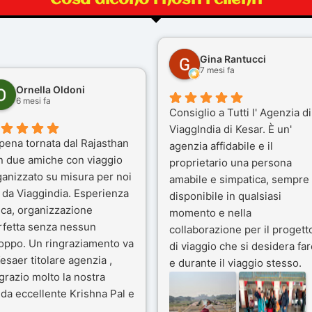
Gina Rantucci
7 mesi fa
Ornella Oldoni
6 mesi fa
Consiglio a Tutti l' Agenzia di
ViaggIndia di Kesar. È un'
pena tornata dal Rajasthan
agenzia affidabile e il
n due amiche con viaggio
proprietario una persona
ganizzato su misura per noi
amabile e simpatica, sempre
 da Viaggindia. Esperienza
disponibile in qualsiasi
ica, organizzazione
momento e nella
rfetta senza nessun
collaborazione per il progett
toppo. Un ringraziamento va
di viaggio che si desidera far
esaer titolare agenzia ,
e durante il viaggio stesso.
grazio molto la nostra
Siamo stati 3 settimane in
da eccellente Krishna Pal e
India a novembre 2025, 5
nostro bravissimo autista