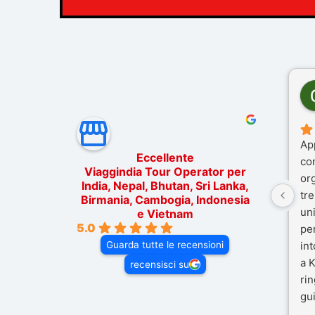
Ap
Eccellente
co
Viaggindia Tour Operator per
or
India, Nepal, Bhutan, Sri Lanka,
tre
Birmania, Cambogia, Indonesia
un
e Vietnam
5.0
pe
Guarda tutte le recensioni
in
a K
recensisci su
rin
gui
il 