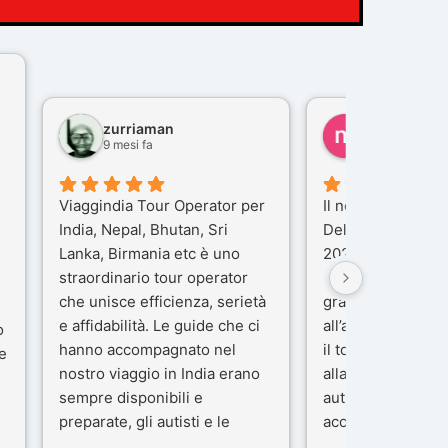
zurriaman
marco felisi
9 mesi fa
10 mesi fa
Viaggindia Tour Operator per
Il nostro viaggio i
India, Nepal, Bhutan, Sri
Delhi e Varanasi 
Lanka, Birmania etc è uno
2025), è stata un
straordinario tour operator
che porteremo ne
che unisce efficienza, serietà
gran parte del me
e affidabilità. Le guide che ci
all’agenzia che h
o
hanno accompagnato nel
il tour con cura e
e
nostro viaggio in India erano
alla nostra guida 
sempre disponibili e
autista che ci ha
preparate, gli autisti e le
accompagnati co
macchine di primo livello, gli
professionalità, g