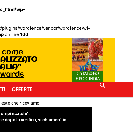
ic_html/wp-
ent/plugins/wordfence/vendor/wordfence/wf-
hp
on line
166
o come
IALIZZATO
TALIA"
Awards
CATALOGO
VIAGGINDIA
TI
OFFERTE
hieste che riceviamo!
"rompi scatole".
e dopo la verifica, vi chiamerò io.