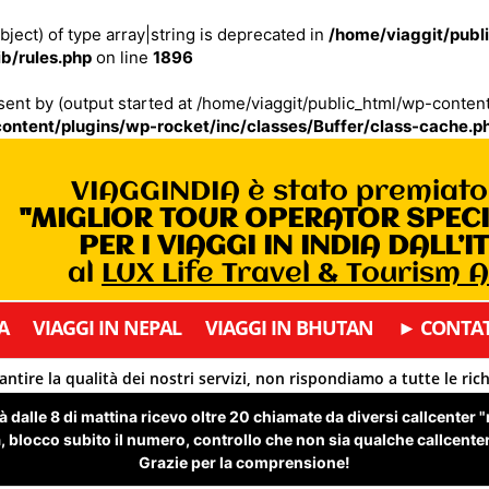
bject) of type array|string is deprecated in
/home/viaggit/publ
b/rules.php
on line
1896
 sent by (output started at /home/viaggit/public_html/wp-cont
ontent/plugins/wp-rocket/inc/classes/Buffer/class-cache.p
VIAGGINDIA è stato premiat
"MIGLIOR TOUR OPERATOR SPEC
PER I VIAGGI IN INDIA DALL’I
al
LUX Life Travel & Tourism 
A
VIAGGI IN NEPAL
VIAGGI IN BHUTAN
► CONTAT
antire la qualità dei nostri servizi, non rispondiamo a tutte le ric
 dalle 8 di mattina ricevo oltre 20 chiamate da diversi callcenter 
 blocco subito il numero, controllo che non sia qualche callcenter 
Grazie per la comprensione!