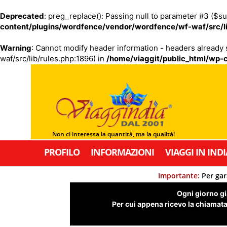
Deprecated
: preg_replace(): Passing null to parameter #3 ($su
content/plugins/wordfence/vendor/wordfence/wf-waf/src/li
Warning
: Cannot modify header information - headers already
waf/src/lib/rules.php:1896) in
/home/viaggit/public_html/wp-c
Non ci interessa la quantità, ma la qualità!
PROFILO
INFORMAZIONI
VIAGGI IN INDI
Importante:
Per gar
Ogni giorno già
Per cui appena ricevo la chiamata,