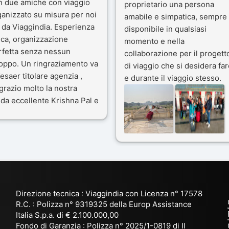
n due amiche con viaggio
proprietario una persona
ganizzato su misura per noi
amabile e simpatica, sempre
 da Viaggindia. Esperienza
disponibile in qualsiasi
ica, organizzazione
momento e nella
rfetta senza nessun
collaborazione per il progett
toppo. Un ringraziamento va
di viaggio che si desidera far
esaer titolare agenzia ,
e durante il viaggio stesso.
grazio molto la nostra
Siamo stati 3 settimane in
da eccellente Krishna Pal e
India a novembre 2025, 5
nostro bravissimo autista
amici e il viaggio alla scoper
ik. Viaggio che sarà’
del Rajasthan e Varanasi è
ficile per me dimenticare
stato bellissimo: grazie alla
 le bellezze viste . Vi
guida a nostra disposizione 
nsiglio questa agenzia
ai servizi dell' Agenzia con
trattamento super da 5 stelle
per la scelta degli Hotel.
Direzione tecnica : Viaggindia con Licenza n° 17578
Kesar il proprietario dell'
R.C. : Polizza n° 9319325 della Europ Assistance
Agenzia ci ha fatto sognare
Italia S.p.a. di € 2.100.000,00
prima di partire: molto
Fondo di Garanzia : Polizza n° 2025/1-0819 di Il