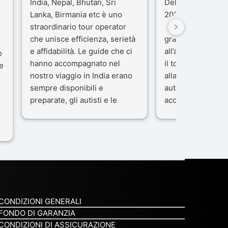
India, Nepal, Bhutan, Sri
Delhi e Varanasi 
Lanka, Birmania etc è uno
2025), è stata un
straordinario tour operator
che porteremo ne
che unisce efficienza, serietà
gran parte del me
e affidabilità. Le guide che ci
all’agenzia che h
o
hanno accompagnato nel
il tour con cura e
e
nostro viaggio in India erano
alla nostra guida 
sempre disponibili e
autista che ci ha
preparate, gli autisti e le
accompagnati co
macchine di primo livello, gli
professionalità, g
ta
alberghi sempre molto
passione.
confortevoli. Kesar Singh è un
Ci siamo sentiti ac
organizzatore di altissimo
sicuro fin dal pri
e
livello e di grande
L’organizzazione 
disponibilità, pensa a tutto in
impeccabile: ogni
maniera efficiente anche nei
ben pensata, ogni
minimi particolari.
curato, e ogni m
CONDIZIONI GENERALI
Consigliatissimo!
qualcosa di speci
FONDO DI GARANZIA
non è stata solo 
CONDIZIONI DI ASSICURAZIONE