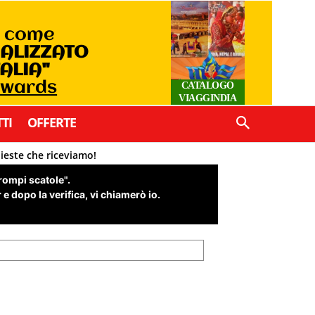
o come
IALIZZATO
TALIA"
Awards
CATALOGO
VIAGGINDIA
TI
OFFERTE
hieste che riceviamo!
"rompi scatole".
e dopo la verifica, vi chiamerò io.