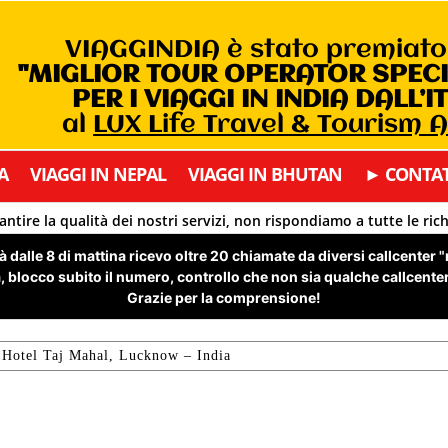
VIAGGINDIA è stato premiat
"MIGLIOR TOUR OPERATOR SPEC
PER I VIAGGI IN INDIA DALL’I
al
LUX Life Travel & Tourism 
A
VIAGGI IN NEPAL
VIAGGI IN BHUTAN
► CONTAT
antire la qualità dei nostri servizi, non rispondiamo a tutte le ric
 dalle 8 di mattina ricevo oltre 20 chiamate da diversi callcenter 
 blocco subito il numero, controllo che non sia qualche callcenter 
Grazie per la comprensione!
Hotel Taj Mahal, Lucknow – India