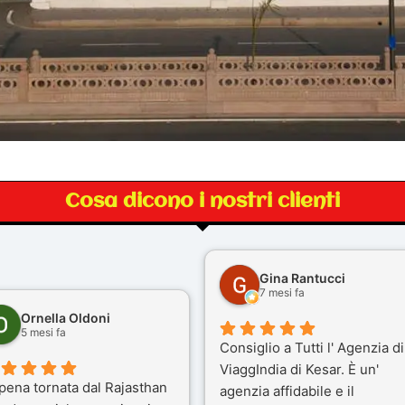
Cosa dicono i nostri clienti
Gina Rantucci
7 mesi fa
Ornella Oldoni
5 mesi fa
Consiglio a Tutti l' Agenzia di
ViaggIndia di Kesar. È un'
pena tornata dal Rajasthan
agenzia affidabile e il