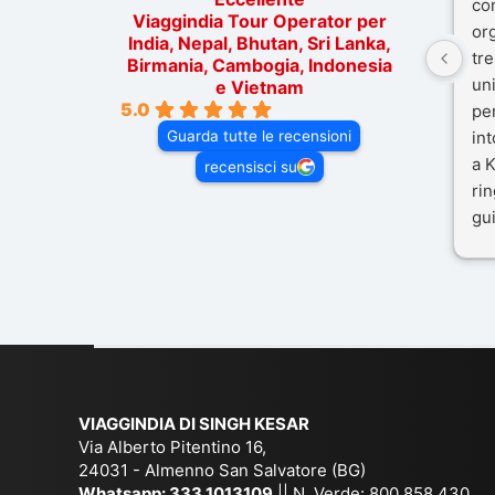
co
Viaggindia Tour Operator per
or
India, Nepal, Bhutan, Sri Lanka,
tre
Birmania, Cambogia, Indonesia
un
e Vietnam
5.0
pe
Guarda tutte le recensioni
in
a K
recensisci su
rin
gui
il 
Mal
dif
per
co
VIAGGINDIA DI SINGH KESAR
Via Alberto Pitentino 16,
24031 - Almenno San Salvatore (BG)
Whatsapp:
333.1013109
|| N. Verde: 800.858.430