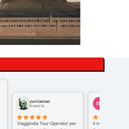
zurriaman
marco felisi
9 mesi fa
10 mesi fa
Viaggindia Tour Operator per
Il nostro viaggio i