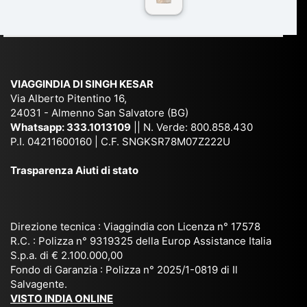
n
Ind
lhi
a
du
ia,
e
di
e
Ne
Va
Ke
am
pal
ra
sar
ich
,
na
. È
VIAGGINDIA DI SINGH KESAR
e
Bh
si
un'
Via Alberto Pitentino 16,
co
uta
(S
ag
24031 - Almenno San Salvatore (BG)
n
n,
ett
en
Whatsapp:
333.1013109
|| N. Verde: 800.858.430
via
Sri
em
P.I. 04211600160 | C.F. SNGKSR78M07Z222U
zia
ggi
La
br
affi
Trasparenza Aiuti di stato
o
nk
e
da
or
a,
20
bil
ga
Bir
25
e e
niz
ma
), è
il
Direzione tecnica : Viaggindia con Licenza n° 17578
zat
nia
sta
R.C. : Polizza n° 9319325 della Europ Assistance Italia
pr
S.p.a. di € 2.100.000,00
o
etc
ta
op
Fondo di Garanzia : Polizza n° 2025/1-0819 di Il
su
è
un’
rie
Salvagente.
mi
un
es
tar
VISTO INDIA ONLINE
su
o
pe