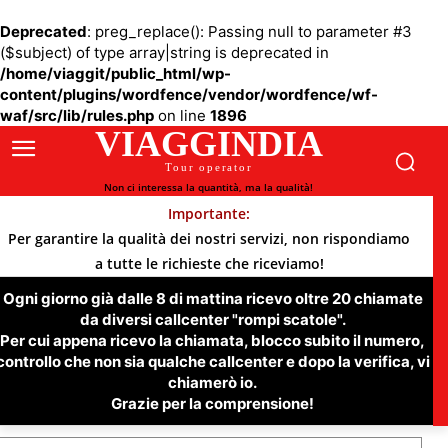
Deprecated
: preg_replace(): Passing null to parameter #3
($subject) of type array|string is deprecated in
/home/viaggit/public_html/wp-
content/plugins/wordfence/vendor/wordfence/wf-
waf/src/lib/rules.php
on line
1896
VIAGGINDIA
Tour operator
Non ci interessa la quantità, ma la qualità!
Importante:
Per garantire la qualità dei nostri servizi, non rispondiamo
a tutte le richieste che riceviamo!
Ogni giorno già dalle 8 di mattina ricevo oltre 20 chiamate
da diversi callcenter "rompi scatole".
Per cui appena ricevo la chiamata, blocco subito il numero,
controllo che non sia qualche callcenter e dopo la verifica, vi
chiamerò io.
Grazie per la comprensione!