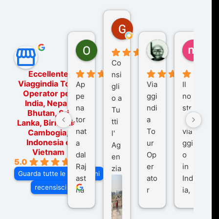
Gina Rantucci
7 mesi fa
Ornella Oldoni
zurriaman
marc
6 mesi fa
9 mesi fa
10 me
Co
Eccellente
nsi
Viaggindia Tour
Ap
Via
Il
gli
Operator per
pe
ggi
no
o a
India, Nepal,
na
ndi
str
Tu
Bhutan, Sri
tor
a
o
tti
Lanka, Birmania,
nat
To
via
Cambogia,
l'
Indonesia e
a
ur
ggi
Ag
Vietnam
dal
Op
o
en
5.0
Raj
er
in
zia
Guarda tutte le recensioni
ast
ato
Ind
di
recensisci su
ha
r
ia,
Via
n
pe
tra
ggI
co
r
De
ndi