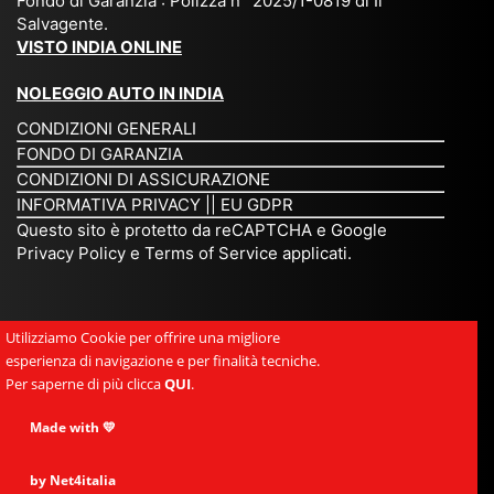
Fondo di Garanzia : Polizza n° 2025/1-0819 di Il
su
è
un’
rie
Salvagente.
mi
un
es
tar
VISTO INDIA ONLINE
su
o
pe
io
ra
str
rie
un
NOLEGGIO AUTO IN INDIA
pe
ao
nz
a
CONDIZIONI GENERALI
r
rdi
a
pe
FONDO DI GARANZIA
noi
na
ch
rs
CONDIZIONI DI ASSICURAZIONE
tre
rio
e
on
INFORMATIVA PRIVACY
||
EU GDPR
da
to
po
a
Questo sito è protetto da reCAPTCHA e Google
Via
ur
rte
am
Privacy Policy
e
Terms of Service
applicati.
ggi
op
re
abi
ndi
er
mo
le
a.
ato
nel
e
Utilizziamo Cookie per offrire una migliore
Es
r
cu
si
esperienza di navigazione e per finalità tecniche.
pe
ch
or
mp
Per saperne di più clicca
QUI
.
rie
e
e.
ati
nz
uni
E
Made with 💛
ca,
a
sc
gr
se
uni
e
an
by Net4italia
mp