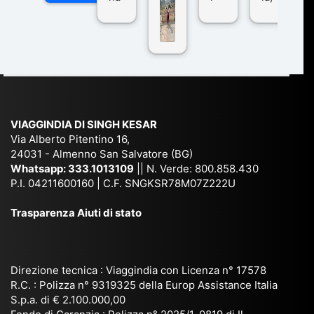
n
pe
tra
ggI
co
r
De
ndi
n
Ind
lhi
a
du
ia,
e
di
e
Ne
Va
Ke
am
pal
ra
sar
ich
,
na
. È
VIAGGINDIA DI SINGH KESAR
e
Bh
si
un'
Via Alberto Pitentino 16,
co
uta
(S
ag
24031 - Almenno San Salvatore (BG)
n
n,
ett
en
Whatsapp:
333.1013109
|| N. Verde: 800.858.430
via
Sri
em
P.I. 04211600160 | C.F. SNGKSR78M07Z222U
zia
ggi
La
br
affi
Trasparenza Aiuti di stato
o
nk
e
da
or
a,
20
bil
ga
Bir
25
e e
niz
ma
), è
il
Direzione tecnica : Viaggindia con Licenza n° 17578
zat
nia
sta
R.C. : Polizza n° 9319325 della Europ Assistance Italia
pr
S.p.a. di € 2.100.000,00
o
etc
ta
op