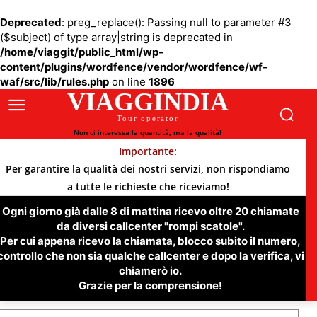
Deprecated
: preg_replace(): Passing null to parameter #3
($subject) of type array|string is deprecated in
/home/viaggit/public_html/wp-
content/plugins/wordfence/vendor/wordfence/wf-
waf/src/lib/rules.php
on line
1896
VIAGGINDIA
Tour operator
Non ci interessa la quantità, ma la qualità!
Importante:
Per garantire la qualità dei nostri servizi, non rispondiamo
a tutte le richieste che riceviamo!
Ogni giorno già dalle 8 di mattina ricevo oltre 20 chiamate
da diversi callcenter "rompi scatole".
Per cui appena ricevo la chiamata, blocco subito il numero,
controllo che non sia qualche callcenter e dopo la verifica, vi
chiamerò io.
Grazie per la comprensione!