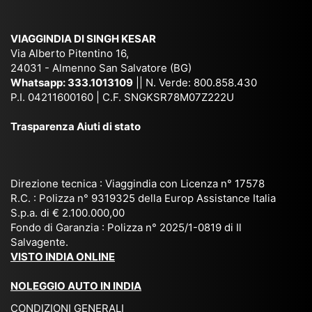
am
pal
ra
sar
ich
,
na
. È
VIAGGINDIA DI SINGH KESAR
e
Bh
si
un'
Via Alberto Pitentino 16,
co
uta
(S
ag
24031 - Almenno San Salvatore (BG)
n
n,
ett
en
Whatsapp:
333.1013109
|| N. Verde: 800.858.430
via
Sri
em
P.I. 04211600160 | C.F. SNGKSR78M07Z222U
zia
ggi
La
br
affi
Trasparenza Aiuti di stato
o
nk
e
da
or
a,
20
bil
ga
Bir
25
e e
niz
ma
), è
il
Direzione tecnica : Viaggindia con Licenza n° 17578
zat
nia
sta
R.C. : Polizza n° 9319325 della Europ Assistance Italia
pr
S.p.a. di € 2.100.000,00
o
etc
ta
op
Fondo di Garanzia : Polizza n° 2025/1-0819 di Il
su
è
un’
rie
Salvagente.
mi
un
es
tar
VISTO INDIA ONLINE
su
o
pe
io
ra
str
rie
un
NOLEGGIO AUTO IN INDIA
pe
ao
nz
a
CONDIZIONI GENERALI