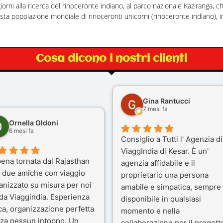
giorni alla ricerca del rinoceronte indiano, al parco nazionale Kaziranga, ch
sta popolazione mondiale di rinoceronti unicorni (rinoceronte indiano), in
Cosa dicono i nostri clienti
Gina Rantucci
7 mesi fa
Ornella Oldoni
6 mesi fa
Consiglio a Tutti l' Agenzia di
ViaggIndia di Kesar. È un'
ena tornata dal Rajasthan
agenzia affidabile e il
 due amiche con viaggio
proprietario una persona
anizzato su misura per noi
amabile e simpatica, sempre
 da Viaggindia. Esperienza
disponibile in qualsiasi
ca, organizzazione perfetta
momento e nella
za nessun intoppo. Un
collaborazione per il progett