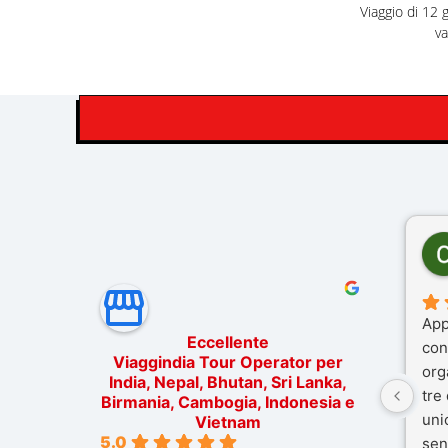
Viaggio di 12 
va
App
Eccellente
con
Viaggindia Tour Operator per
org
India, Nepal, Bhutan, Sri Lanka,
tre
Birmania, Cambogia, Indonesia e
uni
Vietnam
5.0
sen