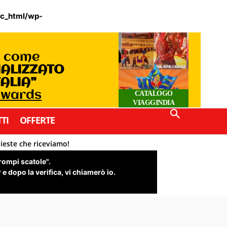
ic_html/wp-
o come
IALIZZATO
TALIA"
 Awards
CATALOGO
VIAGGINDIA
TI
OFFERTE
hieste che riceviamo!
"rompi scatole".
e dopo la verifica, vi chiamerò io.