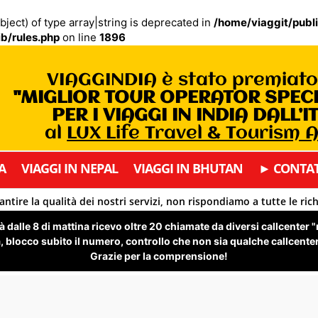
bject) of type array|string is deprecated in
/home/viaggit/publ
b/rules.php
on line
1896
VIAGGINDIA è stato premiat
"MIGLIOR TOUR OPERATOR SPEC
PER I VIAGGI IN INDIA DALL’I
al
LUX Life Travel & Tourism
A
VIAGGI IN NEPAL
VIAGGI IN BHUTAN
► CONTAT
antire la qualità dei nostri servizi, non rispondiamo a tutte le ric
 dalle 8 di mattina ricevo oltre 20 chiamate da diversi callcenter 
 blocco subito il numero, controllo che non sia qualche callcenter 
Grazie per la comprensione!