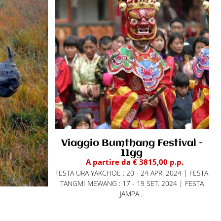
Viaggio Bumthang Festival –
11gg
A partire da € 3815,00 p.p.
FESTA URA YAKCHOE : 20 - 24 APR. 2024 | FESTA
TANGMI MEWANG : 17 - 19 SET. 2024 | FESTA
JAMPA...