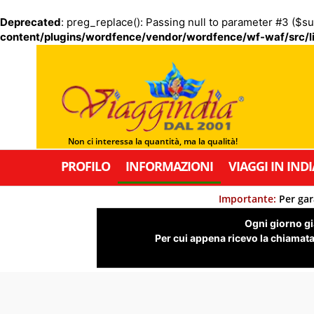
Deprecated
: preg_replace(): Passing null to parameter #3 ($su
content/plugins/wordfence/vendor/wordfence/wf-waf/src/li
Non ci interessa la quantità, ma la qualità!
PROFILO
INFORMAZIONI
VIAGGI IN INDI
Importante:
Per gar
Ogni giorno già
Per cui appena ricevo la chiamata,