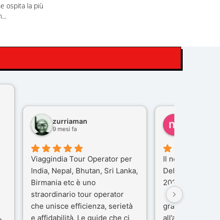
e ospita la più
...
zurriaman
marco feli
9 mesi fa
10 mesi fa
Viaggindia Tour Operator per
Il nostro viaggio 
India, Nepal, Bhutan, Sri Lanka,
Delhi e Varanas
Birmania etc è uno
2025), è stata u
straordinario tour operator
che porteremo n
che unisce efficienza, serietà
gran parte del m
e affidabilità. Le guide che ci
all’agenzia che 
o