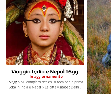
Viaggio India e Nepal 15gg
In aggiornamento
Il viaggio più completo per chi si reca per la prima
volta in India e Nepal :- Le città visitate : Delhi...