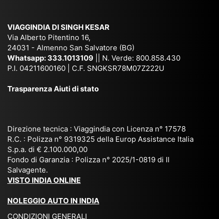
am
pal
ra
sar
ich
,
na
. È
VIAGGINDIA DI SINGH KESAR
e
Bh
si
un'
Via Alberto Pitentino 16,
co
uta
(S
ag
24031 - Almenno San Salvatore (BG)
n
n,
ett
en
Whatsapp:
333.1013109
|| N. Verde: 800.858.430
via
Sri
em
P.I. 04211600160 | C.F. SNGKSR78M07Z222U
zia
ggi
La
br
affi
Trasparenza Aiuti di stato
o
nk
e
da
or
a,
20
bil
ga
Bir
25
e e
niz
ma
), è
il
Direzione tecnica : Viaggindia con Licenza n° 17578
zat
nia
sta
R.C. : Polizza n° 9319325 della Europ Assistance Italia
pr
S.p.a. di € 2.100.000,00
o
etc
ta
op
Fondo di Garanzia : Polizza n° 2025/1-0819 di Il
su
è
un’
rie
Salvagente.
mi
un
es
tar
VISTO INDIA ONLINE
su
o
pe
io
ra
str
rie
un
NOLEGGIO AUTO IN INDIA
pe
ao
nz
a
CONDIZIONI GENERALI