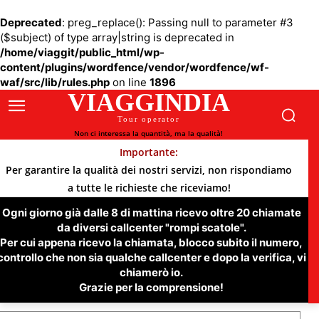
Deprecated
: preg_replace(): Passing null to parameter #3
($subject) of type array|string is deprecated in
/home/viaggit/public_html/wp-
content/plugins/wordfence/vendor/wordfence/wf-
waf/src/lib/rules.php
on line
1896
VIAGGINDIA
Tour operator
Non ci interessa la quantità, ma la qualità!
Importante:
Per garantire la qualità dei nostri servizi, non rispondiamo
a tutte le richieste che riceviamo!
Ogni giorno già dalle 8 di mattina ricevo oltre 20 chiamate
da diversi callcenter "rompi scatole".
Per cui appena ricevo la chiamata, blocco subito il numero,
controllo che non sia qualche callcenter e dopo la verifica, vi
chiamerò io.
Grazie per la comprensione!