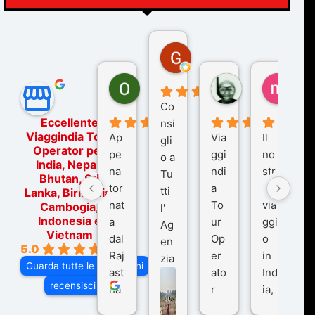
Gina Rantucci
7 mesi fa
Ornella Oldoni
zurriaman
marc
6 mesi fa
9 mesi fa
10 me
Co
Eccellente
nsi
Viaggindia Tour
Ap
Via
Il
gli
Operator per
pe
ggi
no
o a
India, Nepal,
na
ndi
str
Tu
Bhutan, Sri
tor
a
o
tti
Lanka, Birmania,
nat
To
via
Cambogia,
l'
Indonesia e
a
ur
ggi
Ag
Vietnam
dal
Op
o
en
5.0
Raj
er
in
zia
Guarda tutte le recensioni
ast
ato
Ind
di
recensisci su
ha
r
ia,
Via
n
pe
tra
ggI