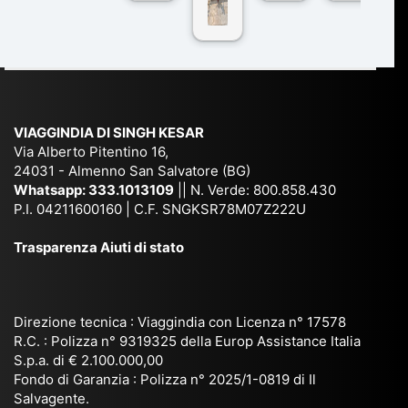
co
r
De
ndi
n
Ind
lhi
a
du
ia,
e
di
e
Ne
Va
Ke
am
pal
ra
sar
ich
,
na
. È
VIAGGINDIA DI SINGH KESAR
e
Bh
si
un'
Via Alberto Pitentino 16,
co
uta
(S
ag
24031 - Almenno San Salvatore (BG)
n
n,
ett
en
Whatsapp:
333.1013109
|| N. Verde: 800.858.430
via
Sri
em
P.I. 04211600160 | C.F. SNGKSR78M07Z222U
zia
ggi
La
br
affi
Trasparenza Aiuti di stato
o
nk
e
da
or
a,
20
bil
ga
Bir
25
e e
niz
ma
), è
il
Direzione tecnica : Viaggindia con Licenza n° 17578
zat
nia
sta
R.C. : Polizza n° 9319325 della Europ Assistance Italia
pr
S.p.a. di € 2.100.000,00
o
etc
ta
op
Fondo di Garanzia : Polizza n° 2025/1-0819 di Il
su
è
un’
rie
Salvagente.
mi
un
es
tar