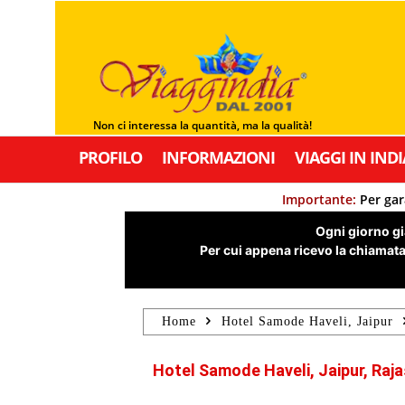
Non ci interessa la quantità, ma la qualità!
PROFILO
INFORMAZIONI
VIAGGI IN INDI
Importante:
Per gar
Ogni giorno già
Per cui appena ricevo la chiamata,
Home
Hotel Samode Haveli, Jaipur
Hotel Samode Haveli, Jaipur, Raja