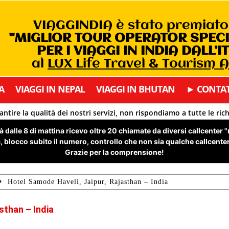
VIAGGINDIA è stato premiat
"MIGLIOR TOUR OPERATOR SPEC
PER I VIAGGI IN INDIA DALL’I
al
LUX Life Travel & Tourism 
A
VIAGGI IN NEPAL
VIAGGI IN BHUTAN
► CONTAT
antire la qualità dei nostri servizi, non rispondiamo a tutte le ric
 dalle 8 di mattina ricevo oltre 20 chiamate da diversi callcenter 
 blocco subito il numero, controllo che non sia qualche callcenter 
Grazie per la comprensione!
Hotel Samode Haveli, Jaipur, Rajasthan – India
sthan – India