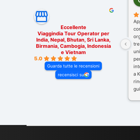
Ap
Eccellente
co
Viaggindia Tour Operator per
or
India, Nepal, Bhutan, Sri Lanka,
tre
Birmania, Cambogia, Indonesia
un
e Vietnam
5.0
pe
Guarda tutte le recensioni
in
a K
recensisci su
rin
gui
il 
Mal
dif
per
co