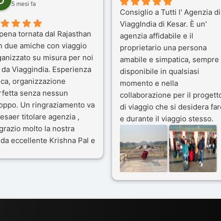
5 mesi fa
Consiglio a Tutti l' Agenzia di
ViaggIndia di Kesar. È un'
pena tornata dal Rajasthan
agenzia affidabile e il
n due amiche con viaggio
proprietario una persona
ganizzato su misura per noi
amabile e simpatica, sempre
 da Viaggindia. Esperienza
disponibile in qualsiasi
ica, organizzazione
momento e nella
rfetta senza nessun
collaborazione per il progett
toppo. Un ringraziamento va
di viaggio che si desidera far
esaer titolare agenzia ,
e durante il viaggio stesso.
grazio molto la nostra
Siamo stati 3 settimane in
da eccellente Krishna Pal e
India a novembre 2025, 5
nostro bravissimo autista
amici e il viaggio alla scoper
ik. Viaggio che sarà’
del Rajasthan e Varanasi è
ficile per me dimenticare
stato bellissimo: grazie alla
 le bellezze viste . Vi
guida a nostra disposizione 
nsiglio questa agenzia
ai servizi dell' Agenzia con
trattamento super da 5 stelle