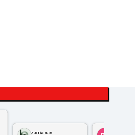
zurriaman
marco felisi