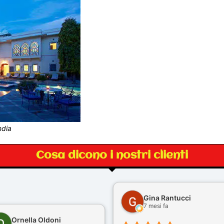
ndia
Cosa dicono i nostri clienti
Gina Rantucci
7 mesi fa
Ornella Oldoni