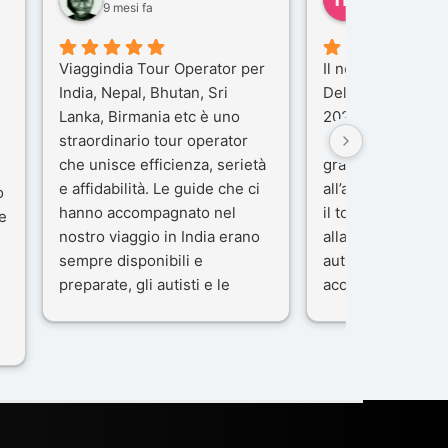
9 mesi fa
10 mesi fa
Viaggindia Tour Operator per
Il nostro viaggio i
India, Nepal, Bhutan, Sri
Delhi e Varanasi 
Lanka, Birmania etc è uno
2025), è stata un
straordinario tour operator
che porteremo ne
che unisce efficienza, serietà
gran parte del me
e affidabilità. Le guide che ci
all’agenzia che h
o
hanno accompagnato nel
il tour con cura e
e
nostro viaggio in India erano
alla nostra guida 
sempre disponibili e
autista che ci ha
preparate, gli autisti e le
accompagnati co
macchine di primo livello, gli
professionalità, g
ta
alberghi sempre molto
passione.
confortevoli. Kesar Singh è un
Ci siamo sentiti ac
organizzatore di altissimo
sicuro fin dal pri
e
livello e di grande
L’organizzazione 
disponibilità, pensa a tutto in
impeccabile: ogni