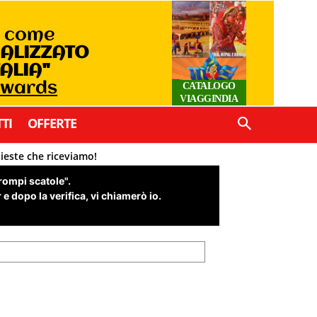
o come
IALIZZATO
TALIA"
Awards
CATALOGO
VIAGGINDIA
TI
OFFERTE
hieste che riceviamo!
"rompi scatole".
e dopo la verifica, vi chiamerò io.