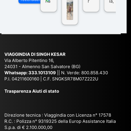
ha
r
ia,
Via
n
pe
tra
ggI
co
r
De
ndi
n
Ind
lhi
a
du
ia,
e
di
e
Ne
Va
Ke
am
pal
ra
sar
ich
,
na
. È
VIAGGINDIA DI SINGH KESAR
e
Bh
si
un'
Via Alberto Pitentino 16,
co
uta
(S
ag
24031 - Almenno San Salvatore (BG)
n
n,
ett
en
Whatsapp:
333.1013109
|| N. Verde: 800.858.430
via
Sri
em
P.I. 04211600160 | C.F. SNGKSR78M07Z222U
zia
ggi
La
br
affi
Trasparenza Aiuti di stato
o
nk
e
da
or
a,
20
bil
ga
Bir
25
e e
niz
ma
), è
il
Direzione tecnica : Viaggindia con Licenza n° 17578
zat
nia
sta
R.C. : Polizza n° 9319325 della Europ Assistance Italia
pr
S.p.a. di € 2.100.000,00
o
etc
ta
op