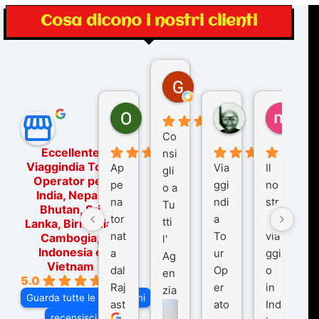
Cosa dicono i nostri clienti
Gina Rantucci
7 mesi fa
Ornella Oldoni
zurriaman
marc
6 mesi fa
9 mesi fa
10 me
Co
Eccellente
nsi
Viaggindia Tour
Ap
Via
Il
gli
Operator per
pe
ggi
no
o a
India, Nepal,
na
ndi
str
Tu
Bhutan, Sri
tor
a
o
tti
Lanka, Birmania,
nat
To
via
Cambogia,
l'
Indonesia e
a
ur
ggi
Ag
Vietnam
dal
Op
o
en
5.0
Raj
er
in
zia
Guarda tutte le recensioni
ast
ato
Ind
di
recensisci su