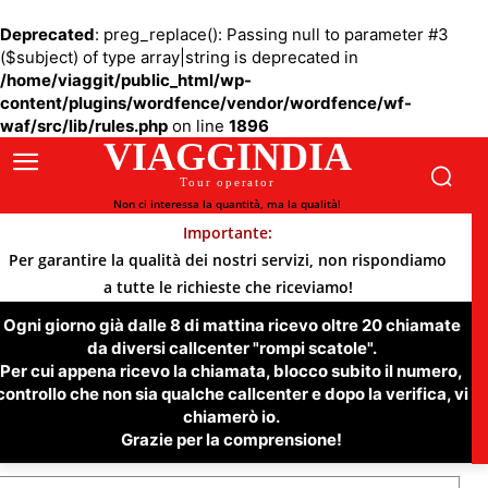
Deprecated
: preg_replace(): Passing null to parameter #3
($subject) of type array|string is deprecated in
/home/viaggit/public_html/wp-
content/plugins/wordfence/vendor/wordfence/wf-
waf/src/lib/rules.php
on line
1896
VIAGGINDIA
Tour operator
Non ci interessa la quantità, ma la qualità!
Importante:
Per garantire la qualità dei nostri servizi, non rispondiamo
a tutte le richieste che riceviamo!
Ogni giorno già dalle 8 di mattina ricevo oltre 20 chiamate
da diversi callcenter "rompi scatole".
Per cui appena ricevo la chiamata, blocco subito il numero,
controllo che non sia qualche callcenter e dopo la verifica, vi
chiamerò io.
Grazie per la comprensione!