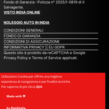
Fondo di Garanzia : Polizza n° 2025/1-0819 di Il
su
è
un’
rie
Salvagente.
mi
un
es
tar
VISTO INDIA ONLINE
su
o
pe
io
ra
str
rie
un
NOLEGGIO AUTO IN INDIA
pe
ao
nz
a
CONDIZIONI GENERALI
r
rdi
a
pe
FONDO DI GARANZIA
noi
na
ch
rs
CONDIZIONI DI ASSICURAZIONE
tre
rio
e
on
INFORMATIVA PRIVACY
||
EU GDPR
da
to
po
a
Questo sito è protetto da reCAPTCHA e Google
Via
ur
rte
am
Privacy Policy
e
Terms of Service
applicati.
ggi
op
re
abi
ndi
er
mo
le
a.
ato
nel
e
Utilizziamo Cookie per offrire una migliore
Es
r
cu
si
esperienza di navigazione e per finalità tecniche.
pe
ch
or
mp
Per saperne di più clicca
QUI
.
rie
e
e.
ati
nz
uni
E
Made with 💛
ca,
a
sc
gr
se
uni
e
an
by Net4italia
mp