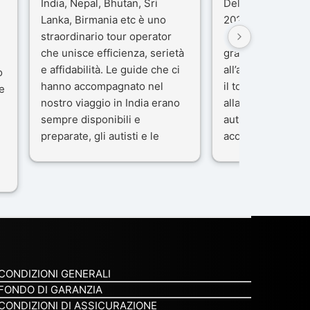
India, Nepal, Bhutan, Sri
Delhi e Varanasi 
Lanka, Birmania etc è uno
2025), è stata un
straordinario tour operator
che porteremo ne
che unisce efficienza, serietà
gran parte del me
e affidabilità. Le guide che ci
all’agenzia che h
o
hanno accompagnato nel
il tour con cura e
e
nostro viaggio in India erano
alla nostra guida 
sempre disponibili e
autista che ci ha
preparate, gli autisti e le
accompagnati co
macchine di primo livello, gli
professionalità, g
ta
alberghi sempre molto
passione.
confortevoli. Kesar Singh è un
Ci siamo sentiti ac
organizzatore di altissimo
sicuro fin dal pri
e
livello e di grande
L’organizzazione 
disponibilità, pensa a tutto in
impeccabile: ogni
maniera efficiente anche nei
ben pensata, ogni
minimi particolari.
curato, e ogni m
CONDIZIONI GENERALI
Consigliatissimo!
qualcosa di speci
FONDO DI GARANZIA
non è stata solo 
CONDIZIONI DI ASSICURAZIONE