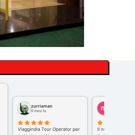
zurriaman
marco felisi
9 mesi fa
10 mesi fa
Viaggindia Tour Operator per
Il nostro viaggio i