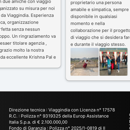
n due amiche con viaggio
proprietario una persona
ganizzato su misura per noi
amabile e simpatica, sempre
 da Viaggindia. Esperienza
disponibile in qualsiasi
ica, organizzazione
momento e nella
rfetta senza nessun
collaborazione per il progett
toppo. Un ringraziamento va
di viaggio che si desidera far
esaer titolare agenzia ,
e durante il viaggio stesso.
grazio molto la nostra
Siamo stati 3 settimane in
da eccellente Krishna Pal e
India a novembre 2025, 5
nostro bravissimo autista
amici e il viaggio alla scoper
ik. Viaggio che sarà’
del Rajasthan e Varanasi è
ficile per me dimenticare
stato bellissimo: grazie alla
 le bellezze viste . Vi
guida a nostra disposizione 
nsiglio questa agenzia
ai servizi dell' Agenzia con
trattamento super da 5 stelle
per la scelta degli Hotel.
Direzione tecnica : Viaggindia con Licenza n° 17578
Kesar il proprietario dell'
R.C. : Polizza n° 9319325 della Europ Assistance
Agenzia ci ha fatto sognare
Italia S.p.a. di € 2.100.000,00
prima di partire: molto
Fondo di Garanzia : Polizza n° 2025/1-0819 di Il