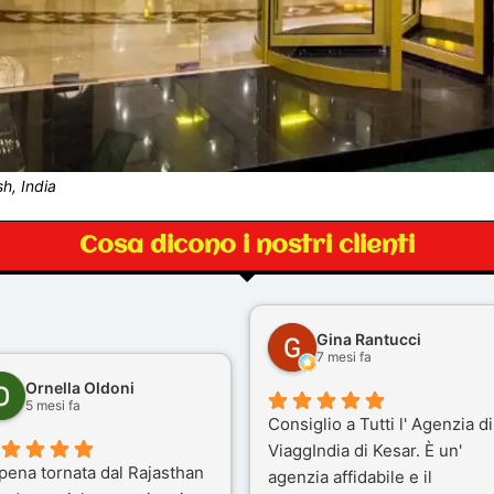
h, India
Cosa dicono i nostri clienti
Gina Rantucci
7 mesi fa
Ornella Oldoni
5 mesi fa
Consiglio a Tutti l' Agenzia di
ViaggIndia di Kesar. È un'
pena tornata dal Rajasthan
agenzia affidabile e il