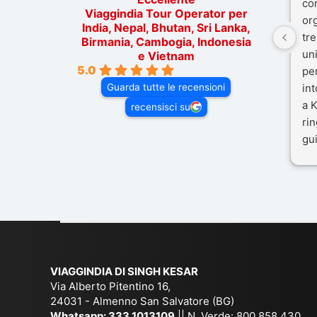
co
Viaggindia Tour Operator per
or
India, Nepal, Bhutan, Sri Lanka,
tre
Birmania, Cambogia, Indonesia
un
e Vietnam
5.0
pe
Guarda tutte le recensioni
in
a K
recensisci su
rin
gui
il 
Mal
dif
per
co
VIAGGINDIA DI SINGH KESAR
Via Alberto Pitentino 16,
24031 - Almenno San Salvatore (BG)
Whatsapp:
333.1013109
|| N. Verde: 800.858.430