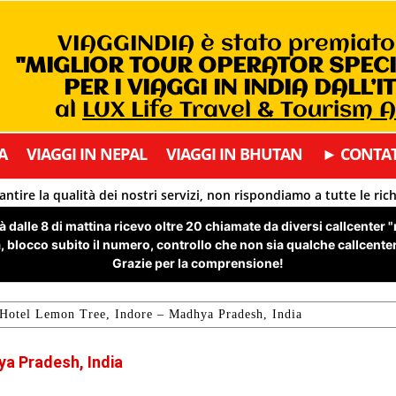
VIAGGINDIA è stato premiat
"MIGLIOR TOUR OPERATOR SPEC
PER I VIAGGI IN INDIA DALL’I
al
LUX Life Travel & Tourism 
A
VIAGGI IN NEPAL
VIAGGI IN BHUTAN
► CONTAT
antire la qualità dei nostri servizi, non rispondiamo a tutte le ric
 dalle 8 di mattina ricevo oltre 20 chiamate da diversi callcenter 
 blocco subito il numero, controllo che non sia qualche callcenter 
Grazie per la comprensione!
Hotel Lemon Tree, Indore – Madhya Pradesh, India
a Pradesh, India