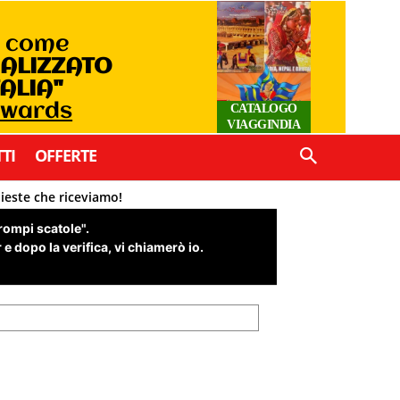
o come
IALIZZATO
TALIA"
Awards
CATALOGO
VIAGGINDIA
TI
OFFERTE
hieste che riceviamo!
"rompi scatole".
e dopo la verifica, vi chiamerò io.