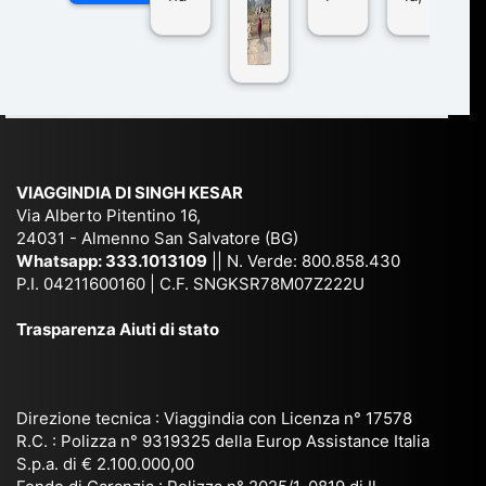
n
pe
tra
ggI
co
r
De
ndi
n
Ind
lhi
a
du
ia,
e
di
e
Ne
Va
Ke
am
pal
ra
sar
ich
,
na
. È
VIAGGINDIA DI SINGH KESAR
e
Bh
si
un'
Via Alberto Pitentino 16,
co
uta
(S
ag
24031 - Almenno San Salvatore (BG)
n
n,
ett
en
Whatsapp:
333.1013109
|| N. Verde: 800.858.430
via
Sri
em
P.I. 04211600160 | C.F. SNGKSR78M07Z222U
zia
ggi
La
br
affi
Trasparenza Aiuti di stato
o
nk
e
da
or
a,
20
bil
ga
Bir
25
e e
niz
ma
), è
il
Direzione tecnica : Viaggindia con Licenza n° 17578
zat
nia
sta
R.C. : Polizza n° 9319325 della Europ Assistance Italia
pr
S.p.a. di € 2.100.000,00
o
etc
ta
op