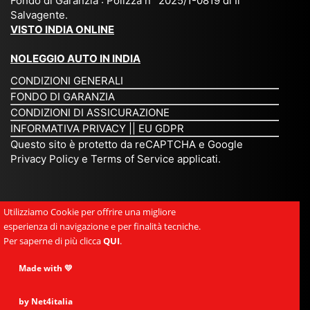
Fondo di Garanzia : Polizza n° 2025/1-0819 di Il
su
è
un’
rie
Salvagente.
mi
un
es
tar
VISTO INDIA ONLINE
su
o
pe
io
ra
str
rie
un
NOLEGGIO AUTO IN INDIA
pe
ao
nz
a
CONDIZIONI GENERALI
r
rdi
a
pe
FONDO DI GARANZIA
noi
na
ch
rs
CONDIZIONI DI ASSICURAZIONE
tre
rio
e
on
INFORMATIVA PRIVACY
||
EU GDPR
da
to
po
a
Questo sito è protetto da reCAPTCHA e Google
Via
ur
rte
am
Privacy Policy
e
Terms of Service
applicati.
ggi
op
re
abi
ndi
er
mo
le
a.
ato
nel
e
Utilizziamo Cookie per offrire una migliore
Es
r
cu
si
esperienza di navigazione e per finalità tecniche.
pe
ch
or
mp
Per saperne di più clicca
QUI
.
rie
e
e.
ati
nz
uni
E
Made with 💛
ca,
a
sc
gr
se
uni
e
an
by Net4italia
mp