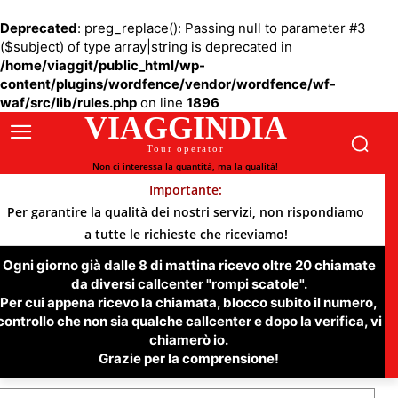
Deprecated
: preg_replace(): Passing null to parameter #3
($subject) of type array|string is deprecated in
/home/viaggit/public_html/wp-
content/plugins/wordfence/vendor/wordfence/wf-
waf/src/lib/rules.php
on line
1896
VIAGGINDIA
Tour operator
Non ci interessa la quantità, ma la qualità!
Importante:
Per garantire la qualità dei nostri servizi, non rispondiamo
a tutte le richieste che riceviamo!
Ogni giorno già dalle 8 di mattina ricevo oltre 20 chiamate
da diversi callcenter "rompi scatole".
Per cui appena ricevo la chiamata, blocco subito il numero,
controllo che non sia qualche callcenter e dopo la verifica, vi
chiamerò io.
Grazie per la comprensione!