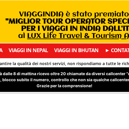
VIAGGINDIA è stato premiat
"MIGLIOR TOUR OPERATOR SPEC
PER I VIAGGI IN INDIA DALL’I
al
LUX Life Travel & Tourism
A
VIAGGI IN NEPAL
VIAGGI IN BHUTAN
► CONTAT
antire la qualità dei nostri servizi, non rispondiamo a tutte le ric
 dalle 8 di mattina ricevo oltre 20 chiamate da diversi callcenter 
 blocco subito il numero, controllo che non sia qualche callcenter 
Grazie per la comprensione!