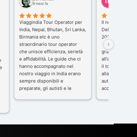
9 mesi fa
10 mesi fa
Viaggindia Tour Operator per
Il nostro viaggio 
India, Nepal, Bhutan, Sri Lanka,
Delhi e Varanas
Birmania etc è uno
2025), è stata u
straordinario tour operator
che porteremo n
che unisce efficienza, serietà
gran parte del m
e affidabilità. Le guide che ci
all’agenzia che 
o
hanno accompagnato nel
il tour con cura 
e
nostro viaggio in India erano
alla nostra guida
sempre disponibili e
autista che ci h
preparate, gli autisti e le
accompagnati c
macchine di primo livello, gli
professionalità,
ta
alberghi sempre molto
passione.
confortevoli. Kesar Singh è un
Ci siamo sentiti 
organizzatore di altissimo
sicuro fin dal pr
e
livello e di grande
L’organizzazione
disponibilità, pensa a tutto in
impeccabile: ogn