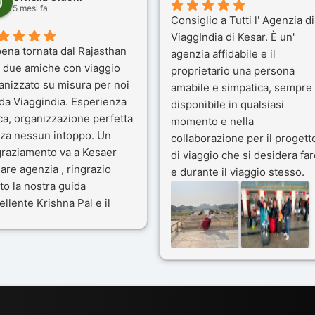
5 mesi fa
Consiglio a Tutti l' Agenzia di
ViaggIndia di Kesar. È un'
ena tornata dal Rajasthan
agenzia affidabile e il
 due amiche con viaggio
proprietario una persona
anizzato su misura per noi
amabile e simpatica, sempre
 da Viaggindia. Esperienza
disponibile in qualsiasi
ca, organizzazione perfetta
momento e nella
za nessun intoppo. Un
collaborazione per il progett
graziamento va a Kesaer
di viaggio che si desidera far
olare agenzia , ringrazio
e durante il viaggio stesso.
to la nostra guida
Siamo stati 3 settimane in
ellente Krishna Pal e il
India a novembre 2025, 5
tro bravissimo autista
amici e il viaggio alla scoper
ik. Viaggio che sarà’
del Rajasthan e Varanasi è
ficile per me dimenticare
stato bellissimo: grazie alla
le bellezze viste . Vi
guida a nostra disposizione 
siglio questa agenzia
ai servizi dell' Agenzia con
trattamento super da 5 stelle