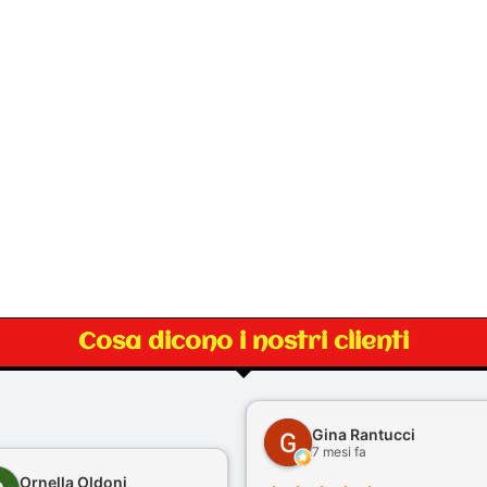
Cosa dicono i nostri clienti
Gina Rantucci
7 mesi fa
Ornella Oldoni