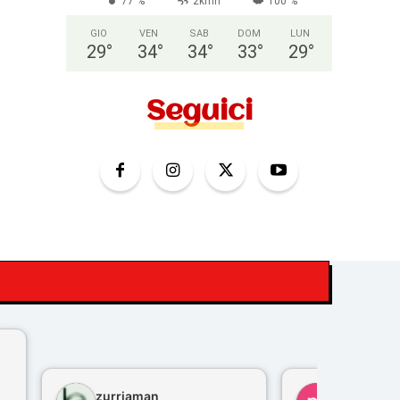
77 %
2kmh
100 %
GIO
VEN
SAB
DOM
LUN
29
°
34
°
34
°
33
°
29
°
Seguici
zurriaman
marco feli