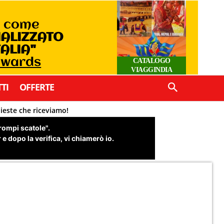
o come
IALIZZATO
TALIA"
 Awards
CATALOGO
VIAGGINDIA
TI
OFFERTE
hieste che riceviamo!
"rompi scatole".
e dopo la verifica, vi chiamerò io.