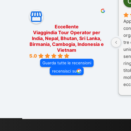
App
Eccellente
con
Viaggindia Tour Operator per
org
India, Nepal, Bhutan, Sri Lanka,
tre
Birmania, Cambogia, Indonesia e
uni
Vietnam
5.0
sen
Guarda tutte le recensioni
rin
tit
recensisci su
mol
ecc
nos
Mal
dif
per 
con