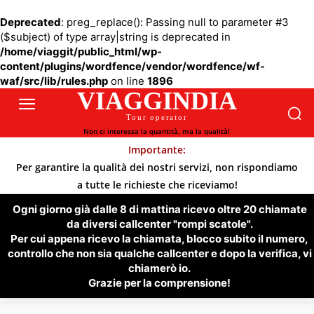
Deprecated
: preg_replace(): Passing null to parameter #3
($subject) of type array|string is deprecated in
/home/viaggit/public_html/wp-
content/plugins/wordfence/vendor/wordfence/wf-
waf/src/lib/rules.php
on line
1896
VIAGGINDIA
Tour operator
Non ci interessa la quantità, ma la qualità!
Importante:
Per garantire la qualità dei nostri servizi, non rispondiamo
a tutte le richieste che riceviamo!
Ogni giorno già dalle 8 di mattina ricevo oltre 20 chiamate
da diversi callcenter "rompi scatole".
Per cui appena ricevo la chiamata, blocco subito il numero,
controllo che non sia qualche callcenter e dopo la verifica, vi
chiamerò io.
Grazie per la comprensione!