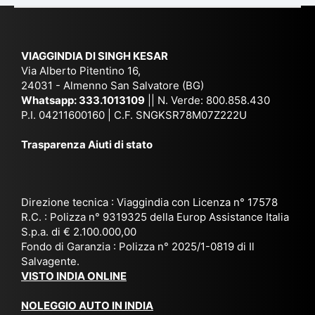
e
Ne
Va
Ke
am
pal
ra
sar
ich
,
na
. È
VIAGGINDIA DI SINGH KESAR
e
Bh
si
un'
Via Alberto Pitentino 16,
co
uta
(S
ag
24031 - Almenno San Salvatore (BG)
n
n,
ett
en
Whatsapp:
333.1013109
|| N. Verde: 800.858.430
via
Sri
em
P.I. 04211600160 | C.F. SNGKSR78M07Z222U
zia
ggi
La
br
affi
Trasparenza Aiuti di stato
o
nk
e
da
or
a,
20
bil
ga
Bir
25
e e
niz
ma
), è
il
Direzione tecnica : Viaggindia con Licenza n° 17578
zat
nia
sta
R.C. : Polizza n° 9319325 della Europ Assistance Italia
pr
S.p.a. di € 2.100.000,00
o
etc
ta
op
Fondo di Garanzia : Polizza n° 2025/1-0819 di Il
su
è
un’
rie
Salvagente.
mi
un
es
tar
VISTO INDIA ONLINE
su
o
pe
io
ra
str
rie
un
NOLEGGIO AUTO IN INDIA