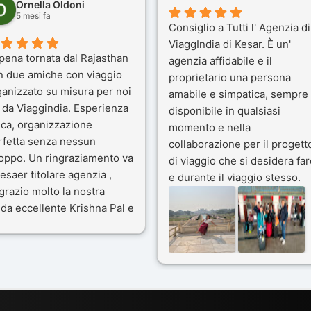
Ornella Oldoni
5 mesi fa
Consiglio a Tutti l' Agenzia di
ViaggIndia di Kesar. È un'
pena tornata dal Rajasthan
agenzia affidabile e il
n due amiche con viaggio
proprietario una persona
ganizzato su misura per noi
amabile e simpatica, sempre
 da Viaggindia. Esperienza
disponibile in qualsiasi
ica, organizzazione
momento e nella
rfetta senza nessun
collaborazione per il progett
toppo. Un ringraziamento va
di viaggio che si desidera far
esaer titolare agenzia ,
e durante il viaggio stesso.
grazio molto la nostra
Siamo stati 3 settimane in
da eccellente Krishna Pal e
India a novembre 2025, 5
nostro bravissimo autista
amici e il viaggio alla scoper
ik. Viaggio che sarà’
del Rajasthan e Varanasi è
ficile per me dimenticare
stato bellissimo: grazie alla
 le bellezze viste . Vi
guida a nostra disposizione 
nsiglio questa agenzia
ai servizi dell' Agenzia con
trattamento super da 5 stelle