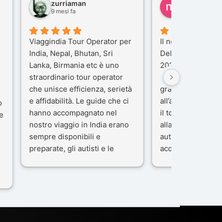
zurriaman
marco felisi
9 mesi fa
10 mesi fa
Viaggindia Tour Operator per
Il nostro viaggio i
India, Nepal, Bhutan, Sri
Delhi e Varanasi 
Lanka, Birmania etc è uno
2025), è stata un
straordinario tour operator
che porteremo ne
che unisce efficienza, serietà
gran parte del me
e affidabilità. Le guide che ci
all’agenzia che h
o
hanno accompagnato nel
il tour con cura e
e
nostro viaggio in India erano
alla nostra guida 
sempre disponibili e
autista che ci ha
preparate, gli autisti e le
accompagnati co
macchine di primo livello, gli
professionalità, g
ta
alberghi sempre molto
passione.
confortevoli. Kesar Singh è un
Ci siamo sentiti ac
organizzatore di altissimo
sicuro fin dal pri
e
livello e di grande
L’organizzazione 
disponibilità, pensa a tutto in
impeccabile: ogni