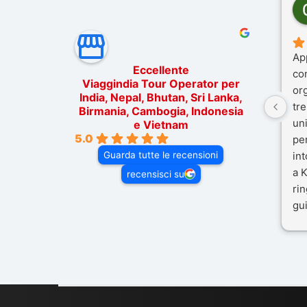
Ap
Eccellente
co
Viaggindia Tour Operator per
or
India, Nepal, Bhutan, Sri Lanka,
tre
Birmania, Cambogia, Indonesia
un
e Vietnam
5.0
pe
Guarda tutte le recensioni
in
a K
recensisci su
rin
gui
il 
Mal
dif
per
co