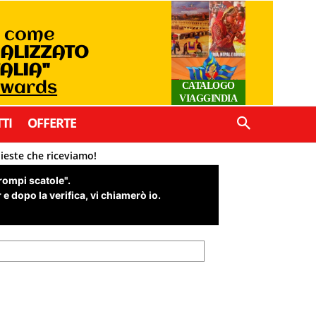
o come
IALIZZATO
TALIA"
Awards
CATALOGO
VIAGGINDIA
TI
OFFERTE
hieste che riceviamo!
"rompi scatole".
e dopo la verifica, vi chiamerò io.