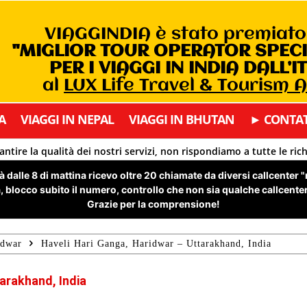
VIAGGINDIA è stato premiat
"MIGLIOR TOUR OPERATOR SPEC
PER I VIAGGI IN INDIA DALL’I
al
LUX Life Travel & Tourism 
A
VIAGGI IN NEPAL
VIAGGI IN BHUTAN
► CONTAT
antire la qualità dei nostri servizi, non rispondiamo a tutte le ric
 dalle 8 di mattina ricevo oltre 20 chiamate da diversi callcenter 
 blocco subito il numero, controllo che non sia qualche callcenter 
Grazie per la comprensione!
idwar
Haveli Hari Ganga, Haridwar – Uttarakhand, India
arakhand, India