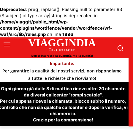
Deprecated
: preg_replace(): Passing null to parameter #3
($subject) of type array|string is deprecated in
/home/viaggit/public_html/wp-
content/plugins/wordfence/vendor/wordfence/wf-
waf/src/lib/rules.php
on line
1896
VIAGGINDIA
Tour operator
Non ci interessa la quantità, ma la qualità!
Importante:
Per garantire la qualità dei nostri servizi, non rispondiamo
a tutte le richieste che riceviamo!
Ogni giorno già dalle 8 di mattina ricevo oltre 20 chiamate
da diversi callcenter "rompi scatole".
Per cui appena ricevo la chiamata, blocco subito il numero,
controllo che non sia qualche callcenter e dopo la verifica, vi
chiamerò io.
Grazie per la comprensione!