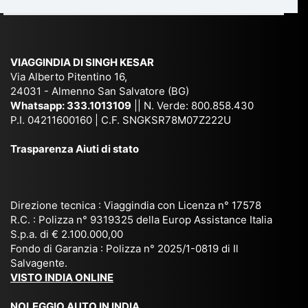
du
ia,
e
di
e
Ne
Va
Ke
am
pal
ra
sar
ich
,
na
. È
VIAGGINDIA DI SINGH KESAR
e
Bh
si
un'
Via Alberto Pitentino 16,
co
uta
(S
ag
24031 - Almenno San Salvatore (BG)
n
n,
ett
en
Whatsapp:
333.1013109
|| N. Verde: 800.858.430
via
Sri
em
P.I. 04211600160 | C.F. SNGKSR78M07Z222U
zia
ggi
La
br
affi
Trasparenza Aiuti di stato
o
nk
e
da
or
a,
20
bil
ga
Bir
25
e e
niz
ma
), è
il
Direzione tecnica : Viaggindia con Licenza n° 17578
zat
nia
sta
R.C. : Polizza n° 9319325 della Europ Assistance Italia
pr
S.p.a. di € 2.100.000,00
o
etc
ta
op
Fondo di Garanzia : Polizza n° 2025/1-0819 di Il
su
è
un’
rie
Salvagente.
mi
un
es
tar
VISTO INDIA ONLINE
su
o
pe
io
ra
str
rie
un
NOLEGGIO AUTO IN INDIA