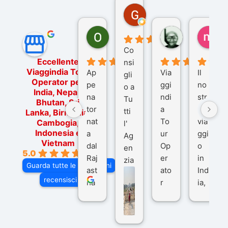
Gina Rantucci
7 mesi fa
Ornella Oldoni
zurriaman
ma
6 mesi fa
9 mesi fa
10
Co
Eccellente
nsi
Viaggindia Tour
Ap
Via
Il
gli
Operator per
pe
ggi
no
o a
India, Nepal,
na
ndi
str
Tu
Bhutan, Sri
tor
a
o
tti
Lanka, Birmania,
nat
To
via
Cambogia,
l'
Indonesia e
a
ur
ggi
Ag
Vietnam
dal
Op
o
en
5.0
Raj
er
in
zia
Guarda tutte le recensioni
ast
ato
Ind
di
recensisci su
ha
r
ia,
Via
n
pe
tra
ggI
co
r
De
ndi
n
Ind
lhi
a