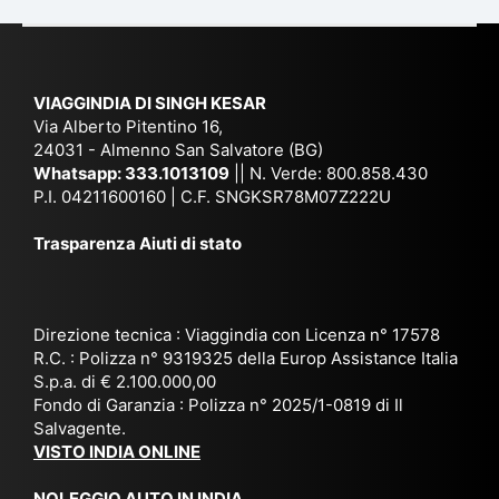
du
ia,
e
di
e
Ne
Va
Ke
am
pal
ra
sar
ich
,
na
. È
VIAGGINDIA DI SINGH KESAR
e
Bh
si
un'
Via Alberto Pitentino 16,
co
uta
(S
ag
24031 - Almenno San Salvatore (BG)
n
n,
ett
en
Whatsapp:
333.1013109
|| N. Verde: 800.858.430
via
Sri
em
P.I. 04211600160 | C.F. SNGKSR78M07Z222U
zia
ggi
La
br
affi
Trasparenza Aiuti di stato
o
nk
e
da
or
a,
20
bil
ga
Bir
25
e e
niz
ma
), è
il
Direzione tecnica : Viaggindia con Licenza n° 17578
zat
nia
sta
R.C. : Polizza n° 9319325 della Europ Assistance Italia
pr
S.p.a. di € 2.100.000,00
o
etc
ta
op
Fondo di Garanzia : Polizza n° 2025/1-0819 di Il
su
è
un’
rie
Salvagente.
mi
un
es
tar
VISTO INDIA ONLINE
su
o
pe
io
ra
str
rie
un
NOLEGGIO AUTO IN INDIA