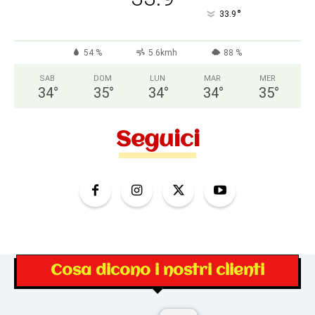
°
33.9
54 %
5.6kmh
88 %
SAB
DOM
LUN
MAR
MER
34
°
35
°
34
°
34
°
35
°
Seguici
Cosa dicono i nostri clienti