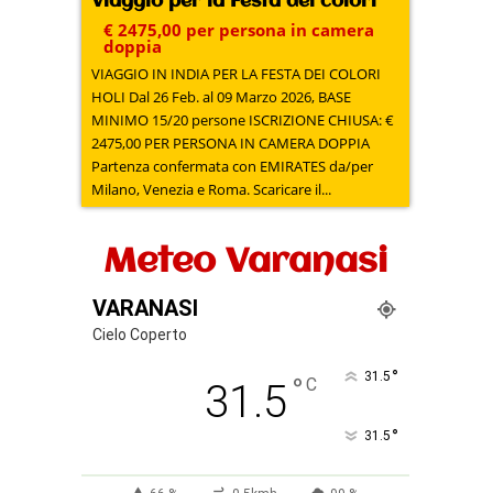
Viaggio per la Festa dei colori
€ 2475,00 per persona in camera
doppia
VIAGGIO IN INDIA PER LA FESTA DEI COLORI
HOLI Dal 26 Feb. al 09 Marzo 2026, BASE
MINIMO 15/20 persone ISCRIZIONE CHIUSA: €
2475,00 PER PERSONA IN CAMERA DOPPIA
Partenza confermata con EMIRATES da/per
Milano, Venezia e Roma. Scaricare il...
Meteo Varanasi
VARANASI
Cielo Coperto
°
31.5
°
C
31.5
°
31.5