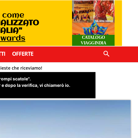
o come
IALIZZATO
TALIA"
 Awards
CATALOGO
VIAGGINDIA
TI
OFFERTE
hieste che riceviamo!
"rompi scatole".
e dopo la verifica, vi chiamerò io.