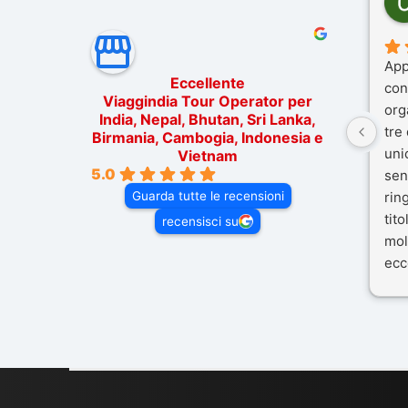
App
Eccellente
con
Viaggindia Tour Operator per
org
India, Nepal, Bhutan, Sri Lanka,
tre
Birmania, Cambogia, Indonesia e
uni
Vietnam
5.0
sen
Guarda tutte le recensioni
rin
tit
recensisci su
mol
ecc
nos
Mal
dif
per 
con