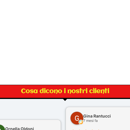
Cosa dicono i nostri clienti
Gina Rantucci
7 mesi fa
Ornella Oldoni