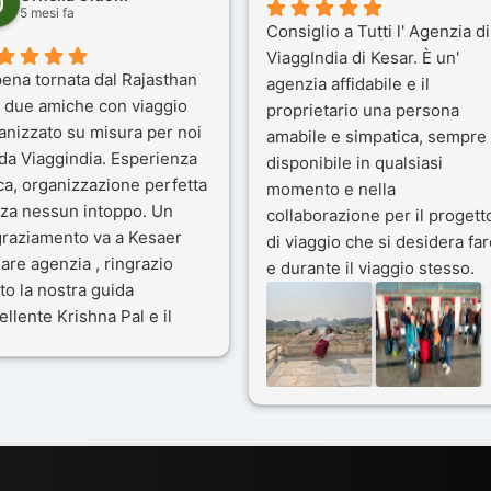
5 mesi fa
Consiglio a Tutti l' Agenzia di
ViaggIndia di Kesar. È un'
ena tornata dal Rajasthan
agenzia affidabile e il
 due amiche con viaggio
proprietario una persona
anizzato su misura per noi
amabile e simpatica, sempre
 da Viaggindia. Esperienza
disponibile in qualsiasi
ca, organizzazione perfetta
momento e nella
za nessun intoppo. Un
collaborazione per il progett
graziamento va a Kesaer
di viaggio che si desidera far
olare agenzia , ringrazio
e durante il viaggio stesso.
to la nostra guida
Siamo stati 3 settimane in
ellente Krishna Pal e il
India a novembre 2025, 5
tro bravissimo autista
amici e il viaggio alla scoper
ik. Viaggio che sarà’
del Rajasthan e Varanasi è
ficile per me dimenticare
stato bellissimo: grazie alla
le bellezze viste . Vi
guida a nostra disposizione 
siglio questa agenzia
ai servizi dell' Agenzia con
trattamento super da 5 stelle