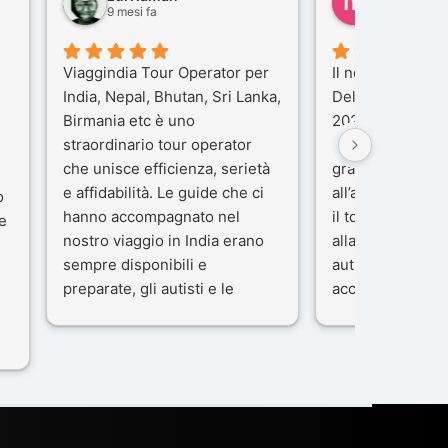
9 mesi fa
10 mesi fa
Viaggindia Tour Operator per
Il nostro viaggio 
India, Nepal, Bhutan, Sri Lanka,
Delhi e Varanas
Birmania etc è uno
2025), è stata u
straordinario tour operator
che porteremo n
che unisce efficienza, serietà
gran parte del m
e affidabilità. Le guide che ci
all’agenzia che 
o
hanno accompagnato nel
il tour con cura 
e
nostro viaggio in India erano
alla nostra guida
sempre disponibili e
autista che ci h
preparate, gli autisti e le
accompagnati c
macchine di primo livello, gli
professionalità,
ta
alberghi sempre molto
passione.
confortevoli. Kesar Singh è un
Ci siamo sentiti 
organizzatore di altissimo
sicuro fin dal pr
e
livello e di grande
L’organizzazione
disponibilità, pensa a tutto in
impeccabile: ogn