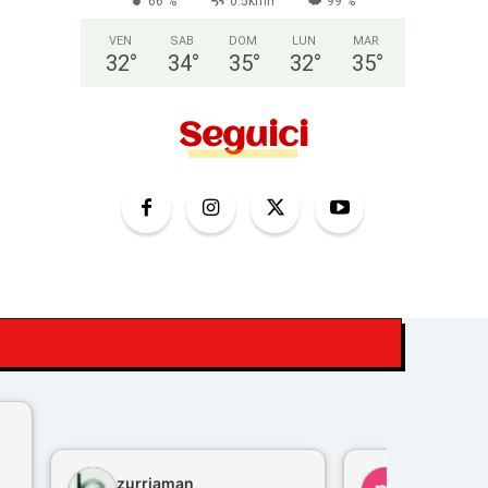
66 %
0.5kmh
99 %
VEN
SAB
DOM
LUN
MAR
32
°
34
°
35
°
32
°
35
°
Seguici
zurriaman
marco feli