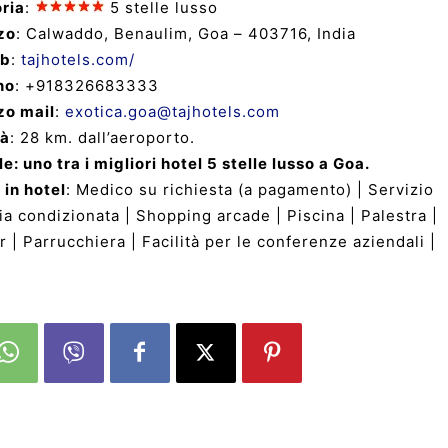
ria
:
5 stelle lusso
zo
: Calwaddo, Benaulim, Goa – 403716, India
eb
:
tajhotels.com/
no
: +918326683333
zo mail
:
exotica.goa@tajhotels.com
tà
: 28 km. dall’aeroporto.
e: uno tra i migliori hotel 5 stelle lusso a Goa.
 in hotel
: Medico su richiesta (a pagamento) | Servizio
a condizionata | Shopping arcade | Piscina | Palestra |
 | Parrucchiera | Facilità per le conferenze aziendali |