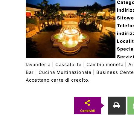
Catego
Indiriz
Sitow
Telefo
indiriz
Locali
Special
Servizi
lavanderia | Cassaforte | Cambio moneta | Ari
Bar | Cucina Multinazionale | Business Center
Accettano carte di credito.
Condividi