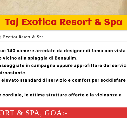
Taj Exotica Resort & Spa
j Exotica Resort & Spa
 sue 140 camere arredate da designer di fama con vista
 vicino alla spiaggia di Benaulim.
 passeggiate in campagna oppure approfittare del serviz
circostante.
n elevato standard di servizio e comfort per soddisfare
 cordiale, le ottime strutture offerte e la vicinanza a
RT & SPA, GOA:-