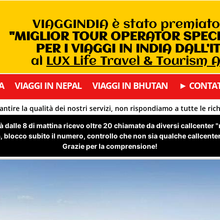
VIAGGINDIA è stato premiat
"MIGLIOR TOUR OPERATOR SPEC
PER I VIAGGI IN INDIA DALL’I
al
LUX Life Travel & Tourism
A
VIAGGI IN NEPAL
VIAGGI IN BHUTAN
► CONTAT
antire la qualità dei nostri servizi, non rispondiamo a tutte le ric
 dalle 8 di mattina ricevo oltre 20 chiamate da diversi callcenter 
 blocco subito il numero, controllo che non sia qualche callcenter 
Grazie per la comprensione!