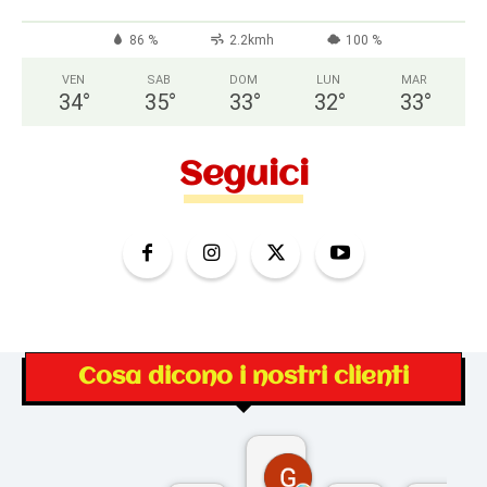
86 %
2.2kmh
100 %
VEN
SAB
DOM
LUN
MAR
34
°
35
°
33
°
32
°
33
°
Seguici
Cosa dicono i nostri clienti
Gina Rantucci
7 mesi fa