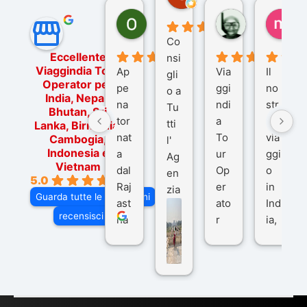
Ornella Oldoni
zurriaman
ma
5 mesi fa
9 mesi fa
10
Co
Eccellente
nsi
Viaggindia Tour
Ap
Via
Il
gli
Operator per
pe
ggi
no
o a
India, Nepal,
na
ndi
str
Tu
Bhutan, Sri
tor
a
o
tti
Lanka, Birmania,
nat
To
via
Cambogia,
l'
Indonesia e
a
ur
ggi
Ag
Vietnam
dal
Op
o
en
5.0
Raj
er
in
zia
Guarda tutte le recensioni
ast
ato
Ind
di
recensisci su
ha
r
ia,
Via
n
pe
tra
ggI
co
r
De
ndi
n
Ind
lhi
a
du
ia,
e
di
e
Ne
Va
Ke