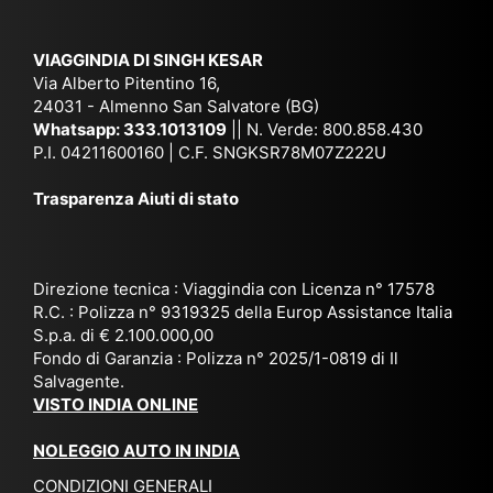
am
pal
ra
sar
ich
,
na
. È
VIAGGINDIA DI SINGH KESAR
e
Bh
si
un'
Via Alberto Pitentino 16,
co
uta
(S
ag
24031 - Almenno San Salvatore (BG)
n
n,
ett
en
Whatsapp:
333.1013109
|| N. Verde: 800.858.430
via
Sri
em
P.I. 04211600160 | C.F. SNGKSR78M07Z222U
zia
ggi
La
br
affi
Trasparenza Aiuti di stato
o
nk
e
da
or
a,
20
bil
ga
Bir
25
e e
niz
ma
), è
il
Direzione tecnica : Viaggindia con Licenza n° 17578
zat
nia
sta
R.C. : Polizza n° 9319325 della Europ Assistance Italia
pr
S.p.a. di € 2.100.000,00
o
etc
ta
op
Fondo di Garanzia : Polizza n° 2025/1-0819 di Il
su
è
un’
rie
Salvagente.
mi
un
es
tar
VISTO INDIA ONLINE
su
o
pe
io
ra
str
rie
un
NOLEGGIO AUTO IN INDIA
pe
ao
nz
a
CONDIZIONI GENERALI