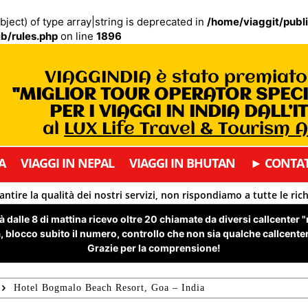
bject) of type array|string is deprecated in
/home/viaggit/publ
b/rules.php
on line
1896
VIAGGINDIA è stato premiat
"MIGLIOR TOUR OPERATOR SPEC
PER I VIAGGI IN INDIA DALL’I
al
LUX Life Travel & Tourism 
A
VIAGGI IN NEPAL
VIAGGI IN BHUTAN
► CONTAT
antire la qualità dei nostri servizi, non rispondiamo a tutte le ric
 dalle 8 di mattina ricevo oltre 20 chiamate da diversi callcenter 
 blocco subito il numero, controllo che non sia qualche callcenter 
Grazie per la comprensione!
Hotel Bogmalo Beach Resort, Goa – India