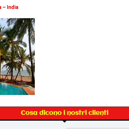
 – India
Cosa dicono i nostri clienti