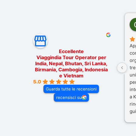
Ap
Eccellente
co
Viaggindia Tour Operator per
or
India, Nepal, Bhutan, Sri Lanka,
tre
Birmania, Cambogia, Indonesia
un
e Vietnam
5.0
pe
Guarda tutte le recensioni
in
a K
recensisci su
rin
gui
il 
Mal
dif