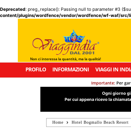
Deprecated
: preg_replace(): Passing null to parameter #3 ($su
content/plugins/wordfence/vendor/wordfence/wf-waf/src/li
Non ci interessa la quantità, ma la qualità!
PROFILO
INFORMAZIONI
VIAGGI IN INDI
Importante:
Per gar
Ogni giorno già
Per cui appena ricevo la chiamata,
Home
Hotel Bogmallo Beach Resort