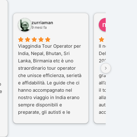
zurriaman
marco felisi
9 mesi fa
10 mesi fa
Viaggindia Tour Operator per
Il nostro viaggio i
India, Nepal, Bhutan, Sri
Delhi e Varanasi 
Lanka, Birmania etc è uno
2025), è stata un
straordinario tour operator
che porteremo ne
che unisce efficienza, serietà
gran parte del me
e affidabilità. Le guide che ci
all’agenzia che h
o
hanno accompagnato nel
il tour con cura e
e
nostro viaggio in India erano
alla nostra guida 
sempre disponibili e
autista che ci ha
preparate, gli autisti e le
accompagnati co
macchine di primo livello, gli
professionalità, g
ta
alberghi sempre molto
passione.
confortevoli. Kesar Singh è un
Ci siamo sentiti ac