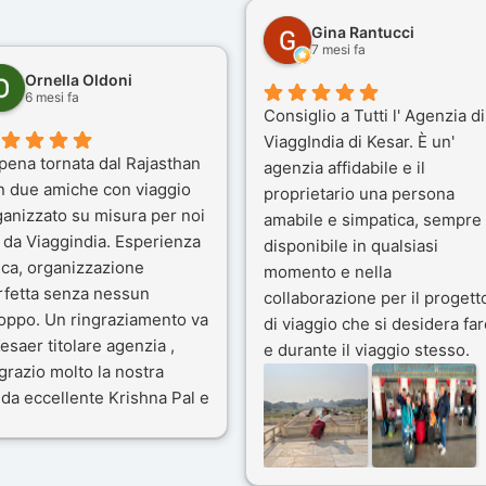
Gina Rantucci
7 mesi fa
Ornella Oldoni
6 mesi fa
Consiglio a Tutti l' Agenzia di
ViaggIndia di Kesar. È un'
pena tornata dal Rajasthan
agenzia affidabile e il
n due amiche con viaggio
proprietario una persona
ganizzato su misura per noi
amabile e simpatica, sempre
 da Viaggindia. Esperienza
disponibile in qualsiasi
ica, organizzazione
momento e nella
rfetta senza nessun
collaborazione per il progett
toppo. Un ringraziamento va
di viaggio che si desidera far
esaer titolare agenzia ,
e durante il viaggio stesso.
grazio molto la nostra
Siamo stati 3 settimane in
da eccellente Krishna Pal e
India a novembre 2025, 5
nostro bravissimo autista
amici e il viaggio alla scoper
ik. Viaggio che sarà’
del Rajasthan e Varanasi è
ficile per me dimenticare
stato bellissimo: grazie alla