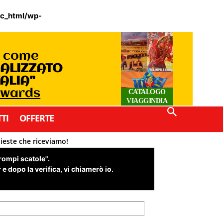
ic_html/wp-
o come
IALIZZATO
TALIA"
Awards
CATALOGO
VIAGGINDIA
TI
OFFERTE
hieste che riceviamo!
"rompi scatole".
e dopo la verifica, vi chiamerò io.